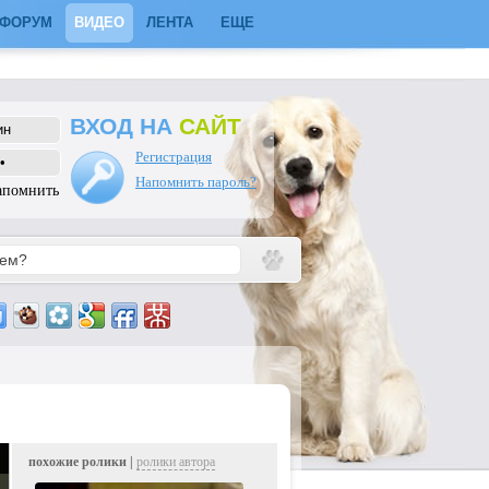
ФОРУМ
ВИДЕО
ЛЕНТА
ЕЩЕ
ВХОД НА
САЙТ
Регистрация
Напомнить пароль?
апомнить
похожие ролики |
ролики автора