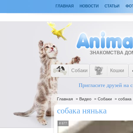
ГЛАВНАЯ
НОВОСТИ
СТАТЬИ
ФО
ЗНАКОМСТВА Д
Собаки
Кошки
Пригласите друзей на с
»
»
»
Главная
Видео
Собаки
собака
собака нянька
# 677