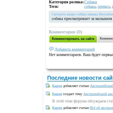
Категория ролика:
Собаки
Теги:
собака
,
прикол
,
Смотреть видео собака нянька бесплатн
собака присматривает за малышом и
Комментарии (0)
Коммен
Комментировать на сайте
Добавить комментарий
Нет комментариев. Ваш будет первы
Последние новости сай
Барон
добавляет статью
Австралийский
Барон
создает тему
Австралийский шел
В этой теме форума обсуждаем ст
Барон
добавляет статью
Всё об австрал