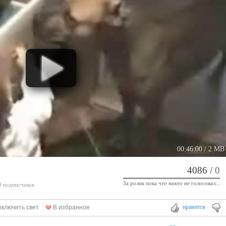
00:46:00
/ 2 MB
4086
/
0
За ролик пока что никто не голосовал...
 0 подписчиков
нравится
ключить свет
В избранное