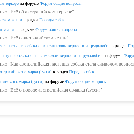
ом терьере
на форуме
Форум общие вопросы
:
тью "Всё об австралийском терьере"
ийском келпи
в раздел
Породы собак
ом келпи
на форуме
Форум общие вопросы
:
тью "Всё о австралийском келпи"
ская пастушья собака стала символом верности и трудолюбия
в раздел
Пор
 пастушья собака стала символом верности и трудолюбия
на форуме
Фору
тью "Как австралийская пастушья собака стала символом вернос
встралийская овчарка (аусси)
в раздел
Породы собак
алийская овчарка (аусси)
на форуме
Форум общие вопросы
:
ью "Всё о породе австралийская овчарка (аусси)"