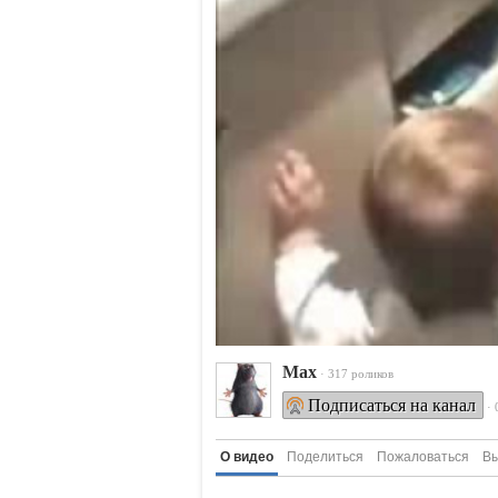
Max
· 317 роликов
Подписаться на канал
·
О видео
Поделиться
Пожаловаться
Вы