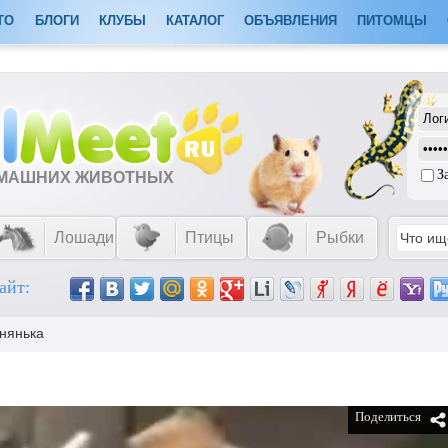
ТО
БЛОГИ
КЛУБЫ
КАТАЛОГ
ОБЪЯВЛЕНИЯ
ПИТОМЦЫ
З
ОМАШНИХ ЖИВОТНЫХ
Лошади
Птицы
Рыбки
айт:
 нянька
Поделиться