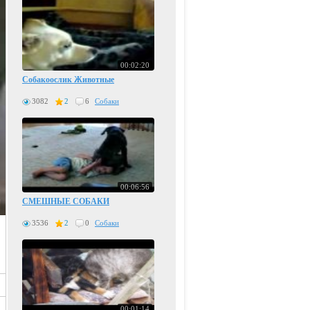
00:02:20
Собакоослик Животные
3082
2
6
Собаки
00:06:56
СМЕШНЫЕ СОБАКИ
3536
2
0
Собаки
00:01:14