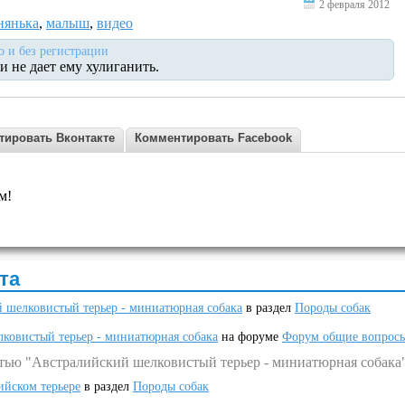
2 февраля 2012
нянька
,
малыш
,
видео
о и без регистрации
 не дает ему хулиганить.
тировать Вконтакте
Комментировать Facebook
м!
та
 шелковистый терьер - миниатюрная собака
в раздел
Породы собак
ковистый терьер - миниатюрная собака
на форуме
Форум общие вопрос
атью "Австралийский шелковистый терьер - миниатюрная собака
ийском терьере
в раздел
Породы собак