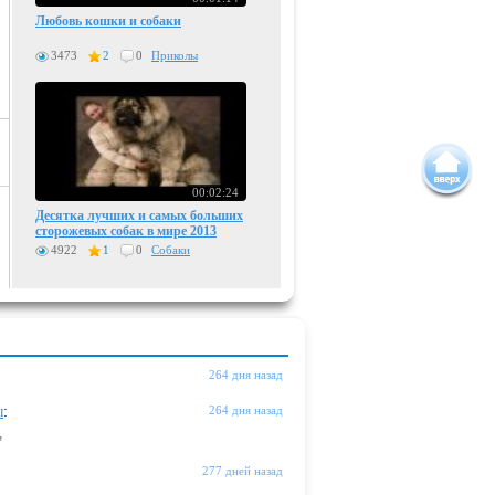
Любовь кошки и собаки
3473
2
0
Приколы
00:02:24
Десятка лучших и самых больших
сторожевых собак в мире 2013
4922
1
0
Собаки
264 дня назад
ы
:
264 дня назад
"
277 дней назад