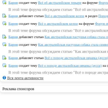
Барон
создает тему
Всё об австралийском терьере
на форуме
Форум
В этой теме форума обсуждаем статью "Всё об австралийск
Барон
добавляет статью
Всё о австралийском келпи
в раздел
Пород
Барон
создает тему
Всё о австралийском келпи
на форуме
Форум о
В этой теме форума обсуждаем статью "Всё о австралийско
Барон
добавляет статью
Как австралийская пастушья собака стала 
Барон
создает тему
Как австралийская пастушья собака стала симв
В этой теме форума обсуждаем статью "Как австралийская 
Барон
добавляет статью
Всё о породе австралийская овчарка (аусси
Барон
создает тему
Всё о породе австралийская овчарка (аусси)
на 
В этой теме форума обсуждаем статью "Всё о породе австра
Вся лента активности
Реклама спонсоров