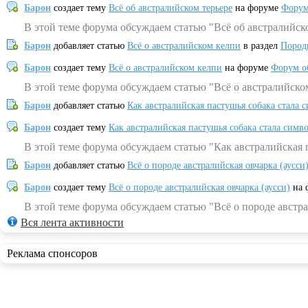
Барон
создает тему
Всё об австралийском терьере
на форуме
Форум
В этой теме форума обсуждаем статью "Всё об австралийск
Барон
добавляет статью
Всё о австралийском келпи
в раздел
Пород
Барон
создает тему
Всё о австралийском келпи
на форуме
Форум о
В этой теме форума обсуждаем статью "Всё о австралийско
Барон
добавляет статью
Как австралийская пастушья собака стала 
Барон
создает тему
Как австралийская пастушья собака стала симв
В этой теме форума обсуждаем статью "Как австралийская 
Барон
добавляет статью
Всё о породе австралийская овчарка (аусси
Барон
создает тему
Всё о породе австралийская овчарка (аусси)
на 
В этой теме форума обсуждаем статью "Всё о породе австра
Вся лента активности
Реклама спонсоров