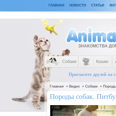
ГЛАВНАЯ
НОВОСТИ
СТАТЬИ
ФО
ЗНАКОМСТВА Д
Собаки
Кошки
Пригласите друзей на с
»
»
»
Главная
Видео
Собаки
Породы
Породы собак. Питбу
# 1880