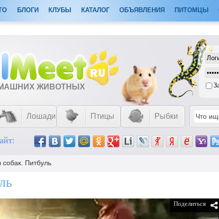
ТО
БЛОГИ
КЛУБЫ
КАТАЛОГ
ОБЪЯВЛЕНИЯ
ПИТОМЦЫ
З
ОМАШНИХ ЖИВОТНЫХ
Лошади
Птицы
Рыбки
айт:
 собак. Питбуль
ль
Поделиться