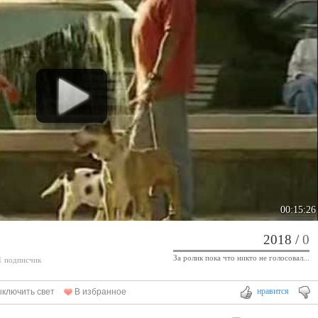
00:15:26
2018
/
0
За ролик пока что никто не голосовал...
 1 подписчик
нравится
ключить свет
В избранное