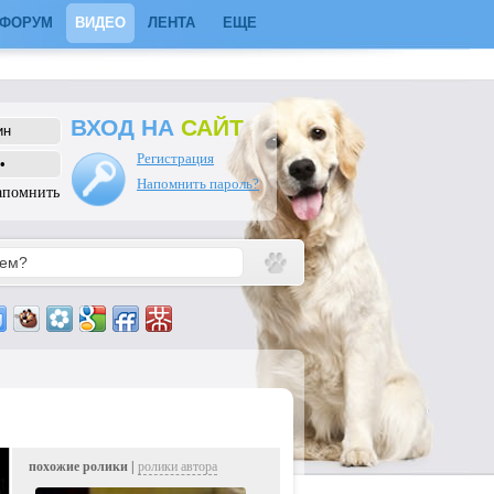
ФОРУМ
ВИДЕО
ЛЕНТА
ЕЩЕ
ВХОД НА
САЙТ
Регистрация
Напомнить пароль?
апомнить
похожие ролики |
ролики автора