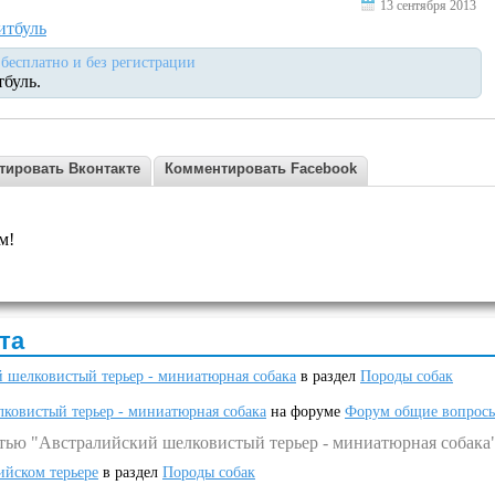
13 сентября 2013
итбуль
бесплатно и без регистрации
тбуль.
тировать Вконтакте
Комментировать Facebook
м!
та
 шелковистый терьер - миниатюрная собака
в раздел
Породы собак
ковистый терьер - миниатюрная собака
на форуме
Форум общие вопрос
атью "Австралийский шелковистый терьер - миниатюрная собака
ийском терьере
в раздел
Породы собак