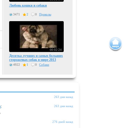
Любовь кошки и собаки
3471
2
0
Приколы
00:02:24
Десятка лучших и самых больших
сторожевых собак в мире 2013
4922
1
0
Собаки
263 дня назад
ы
:
263 дня назад
"
276 дней назад