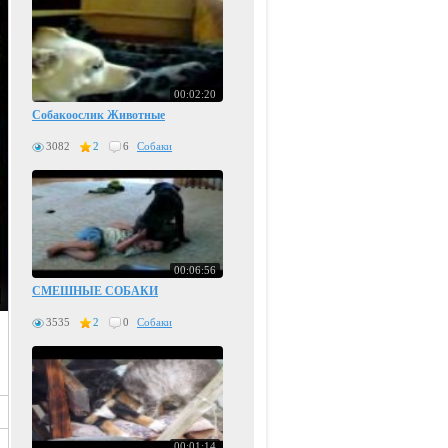
00:02:20
Собакоослик Животные
3082
2
6
Собаки
00:06:56
СМЕШНЫЕ СОБАКИ
3535
2
0
Собаки
00:01:14