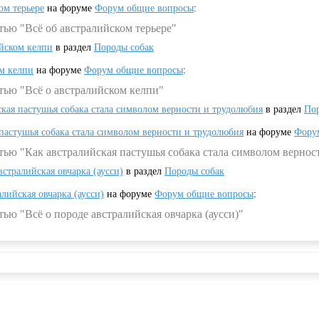
ом терьере
на форуме
Форум общие вопросы
:
тью "Всё об австралийском терьере"
ийском келпи
в раздел
Породы собак
ом келпи
на форуме
Форум общие вопросы
:
тью "Всё о австралийском келпи"
ская пастушья собака стала символом верности и трудолюбия
в раздел
Пор
 пастушья собака стала символом верности и трудолюбия
на форуме
Фору
тью "Как австралийская пастушья собака стала символом вернос
встралийская овчарка (аусси)
в раздел
Породы собак
алийская овчарка (аусси)
на форуме
Форум общие вопросы
:
ью "Всё о породе австралийская овчарка (аусси)"