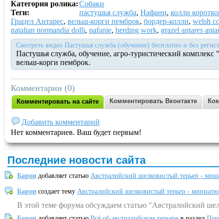
Категория ролика:
Собаки
Теги:
пастушья служба
,
Нафани
,
колли коротк
Грацел Антарес
,
вельш-корги пемброк
,
бордер-колли
,
welsh c
natalian normandia dolli
,
nafanie
,
herding work
,
grazel antares anta
Смотреть видео Пастушья служба (обучение) бесплатно и без регис
Пастушья служба, обучение, агро-туристический комплекс 
вельш-корги пемброк.
Комментарии (0)
Комментировать Вконтакте
Ком
Комментировать на сайте
Добавить комментарий
Нет комментариев. Ваш будет первым!
Последние новости сайта
Барон
добавляет статью
Австралийский шелковистый терьер - мин
Барон
создает тему
Австралийский шелковистый терьер - миниатю
В этой теме форума обсуждаем статью "Австралийский шел
Барон
добавляет статью
Всё об австралийском терьере
в раздел
Пор