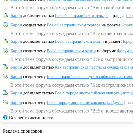
В этой теме форума обсуждаем статью "Австралийский шел
Барон
добавляет статью
Всё об австралийском терьере
в раздел
Пор
Барон
создает тему
Всё об австралийском терьере
на форуме
Форум
В этой теме форума обсуждаем статью "Всё об австралийск
Барон
добавляет статью
Всё о австралийском келпи
в раздел
Пород
Барон
создает тему
Всё о австралийском келпи
на форуме
Форум о
В этой теме форума обсуждаем статью "Всё о австралийско
Барон
добавляет статью
Как австралийская пастушья собака стала 
Барон
создает тему
Как австралийская пастушья собака стала симв
В этой теме форума обсуждаем статью "Как австралийская 
Барон
добавляет статью
Всё о породе австралийская овчарка (аусси
Барон
создает тему
Всё о породе австралийская овчарка (аусси)
на 
В этой теме форума обсуждаем статью "Всё о породе австра
Вся лента активности
Реклама спонсоров