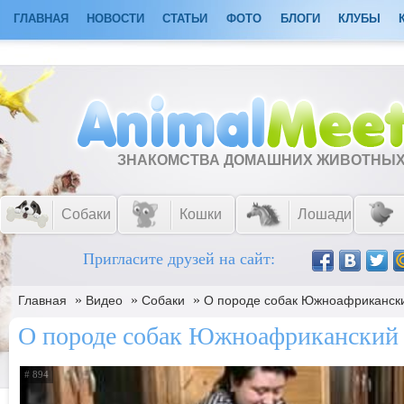
ГЛАВНАЯ
НОВОСТИ
СТАТЬИ
ФОТО
БЛОГИ
КЛУБЫ
ЗНАКОМСТВА ДОМАШНИХ ЖИВОТНЫ
Собаки
Кошки
Лошади
Пригласите друзей на сайт:
»
»
»
Главная
Видео
Собаки
О породе собак Южноафриканск
О породе собак Южноафриканский 
# 894