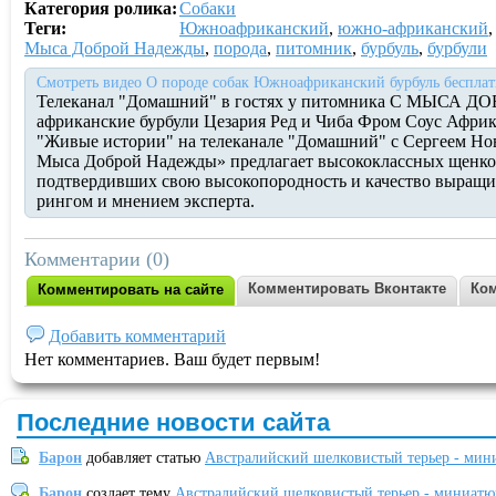
Категория ролика:
Собаки
Теги:
Южноафриканский
,
южно-африканский
Мыса Доброй Надежды
,
порода
,
питомник
,
бурбуль
,
бурбули
Смотреть видео О породе собак Южноафриканский бурбуль бесплат
Телеканал "Домашний" в гостях у питомника С МЫСА
африканские бурбули Цезария Ред и Чиба Фром Соус Афри
"Живые истории" на телеканале "Домашний" с Сергеем Н
Мыса Доброй Надежды» предлагает высококлассных щенков
подтвердивших свою высокопородность и качество выращ
рингом и мнением эксперта.
Комментарии (0)
Комментировать Вконтакте
Ком
Комментировать на сайте
Добавить комментарий
Нет комментариев. Ваш будет первым!
Последние новости сайта
Барон
добавляет статью
Австралийский шелковистый терьер - мин
Барон
создает тему
Австралийский шелковистый терьер - миниатю