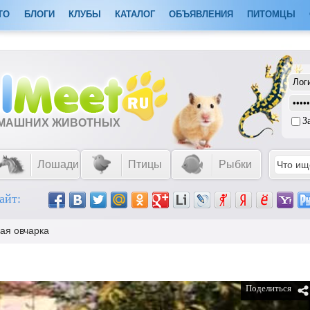
ТО
БЛОГИ
КЛУБЫ
КАТАЛОГ
ОБЪЯВЛЕНИЯ
ПИТОМЦЫ
З
ОМАШНИХ ЖИВОТНЫХ
Лошади
Птицы
Рыбки
айт:
ая овчарка
Поделиться