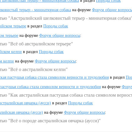
 шелковистый терьер - миниатюрная собака
в раздел
Породы собак
ковистый терьер - миниатюрная собака
на форуме
Форум общие вопрос
атью "Австралийский шелковистый терьер - миниатюрная собака
ийском терьере
в раздел
Породы собак
ом терьере
на форуме
Форум общие вопросы
:
тью "Всё об австралийском терьере"
ийском келпи
в раздел
Породы собак
ом келпи
на форуме
Форум общие вопросы
:
тью "Всё о австралийском келпи"
ская пастушья собака стала символом верности и трудолюбия
в раздел
Пор
 пастушья собака стала символом верности и трудолюбия
на форуме
Фору
тью "Как австралийская пастушья собака стала символом вернос
встралийская овчарка (аусси)
в раздел
Породы собак
алийская овчарка (аусси)
на форуме
Форум общие вопросы
:
ью "Всё о породе австралийская овчарка (аусси)"