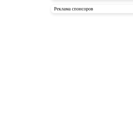
Реклама спонсоров
RSS ленты
Новые статьи
Новые записи в блогах