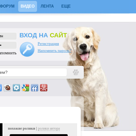
ФОРУМ
ВИДЕО
ЛЕНТА
ЕЩЕ
ВХОД НА
САЙТ
Регистрация
Напомнить пароль?
апомнить
похожие ролики |
ролики автора