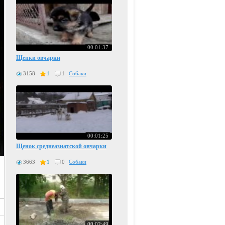
00:01:37
Щенки овчарки
3158
1
1
Собаки
00:01:25
Щенок среднеазиатской овчарки
3663
1
0
Собаки
00:02:49