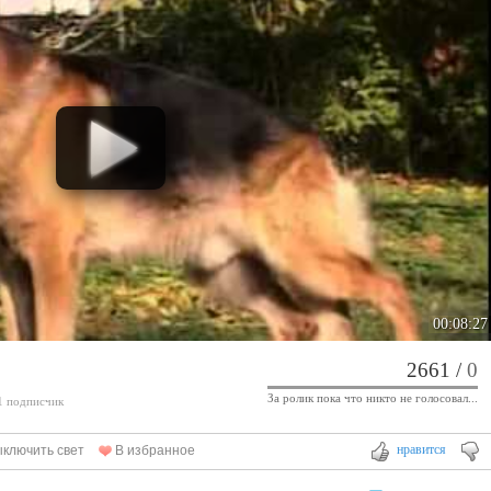
00:08:27
2661
/
0
За ролик пока что никто не голосовал...
 1 подписчик
нравится
ключить свет
В избранное