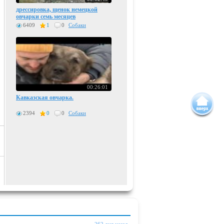
дрессировка, щенок немецкой
овчарки семь месяцев
6409
1
0
Собаки
00:26:01
Кавказская овчарка.
2394
0
0
Собаки