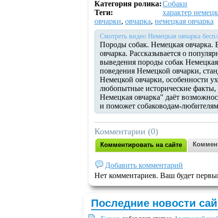
Категория ролика:
Собаки
Теги:
характер немецк
овчарки
,
овчарка
,
немецкая овчарка
Смотреть видео Немецкая овчарка беспл
Породы собак. Немецкая овчарка. 
овчарка. Рассказывается о популя
выведения породы собак Немецкая 
поведения Немецкой овчарки, стан
Немецкой овчарки, особенности ух
любопытные исторические факты, 
Немецкая овчарка" даёт возможност
и поможет собаководам-любителям
Комментарии (0)
Коммен
Комментировать на сайте
Добавить комментарий
Нет комментариев. Ваш будет первы
Последние новости сай