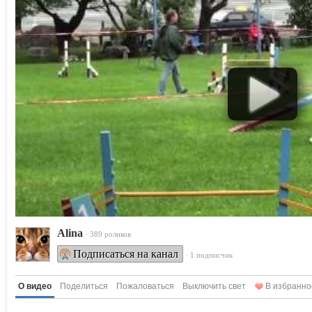
Alina
· 389 роликов
Подписаться на канал
· 1 подписчик
О видео
Поделиться
Пожаловаться
Выключить свет
В избранно