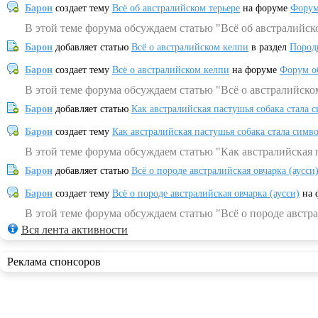
Барон
создает тему
Всё об австралийском терьере
на форуме
Форум
В этой теме форума обсуждаем статью "Всё об австралийск
Барон
добавляет статью
Всё о австралийском келпи
в раздел
Пород
Барон
создает тему
Всё о австралийском келпи
на форуме
Форум о
В этой теме форума обсуждаем статью "Всё о австралийско
Барон
добавляет статью
Как австралийская пастушья собака стала 
Барон
создает тему
Как австралийская пастушья собака стала симв
В этой теме форума обсуждаем статью "Как австралийская 
Барон
добавляет статью
Всё о породе австралийская овчарка (аусси
Барон
создает тему
Всё о породе австралийская овчарка (аусси)
на 
В этой теме форума обсуждаем статью "Всё о породе австра
Вся лента активности
Реклама спонсоров