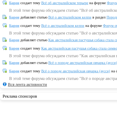
Барон
создает тему
Всё об австралийском терьере
на форуме
Форум
В этой теме форума обсуждаем статью "Всё об австралийск
Барон
добавляет статью
Всё о австралийском келпи
в раздел
Пород
Барон
создает тему
Всё о австралийском келпи
на форуме
Форум о
В этой теме форума обсуждаем статью "Всё о австралийско
Барон
добавляет статью
Как австралийская пастушья собака стала 
Барон
создает тему
Как австралийская пастушья собака стала симв
В этой теме форума обсуждаем статью "Как австралийская 
Барон
добавляет статью
Всё о породе австралийская овчарка (аусси
Барон
создает тему
Всё о породе австралийская овчарка (аусси)
на 
В этой теме форума обсуждаем статью "Всё о породе австра
Вся лента активности
Реклама спонсоров