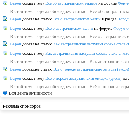
Барон
создает тему
Всё об австралийском терьере
на форуме
Форум
В этой теме форума обсуждаем статью "Всё об австралийск
Барон
добавляет статью
Всё о австралийском келпи
в раздел
Пород
Барон
создает тему
Всё о австралийском келпи
на форуме
Форум о
В этой теме форума обсуждаем статью "Всё о австралийско
Барон
добавляет статью
Как австралийская пастушья собака стала 
Барон
создает тему
Как австралийская пастушья собака стала симв
В этой теме форума обсуждаем статью "Как австралийская 
Барон
добавляет статью
Всё о породе австралийская овчарка (аусси
Барон
создает тему
Всё о породе австралийская овчарка (аусси)
на 
В этой теме форума обсуждаем статью "Всё о породе австра
Вся лента активности
Реклама спонсоров