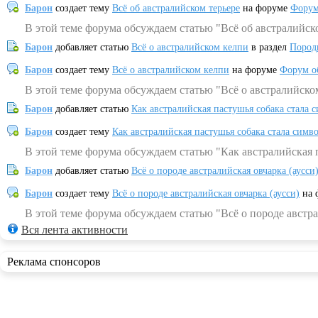
Барон
создает тему
Всё об австралийском терьере
на форуме
Форум
В этой теме форума обсуждаем статью "Всё об австралийск
Барон
добавляет статью
Всё о австралийском келпи
в раздел
Пород
Барон
создает тему
Всё о австралийском келпи
на форуме
Форум о
В этой теме форума обсуждаем статью "Всё о австралийско
Барон
добавляет статью
Как австралийская пастушья собака стала 
Барон
создает тему
Как австралийская пастушья собака стала симв
В этой теме форума обсуждаем статью "Как австралийская 
Барон
добавляет статью
Всё о породе австралийская овчарка (аусси
Барон
создает тему
Всё о породе австралийская овчарка (аусси)
на 
В этой теме форума обсуждаем статью "Всё о породе австра
Вся лента активности
Реклама спонсоров