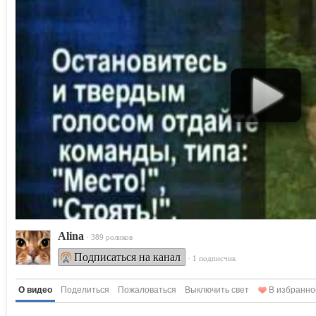
Alina
· 389 роликов
Подписаться на канал
· 1 подписчик
О видео
Поделиться
Пожаловаться
Выключить свет
В избранно