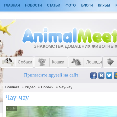
ГЛАВНАЯ
НОВОСТИ
СТАТЬИ
ФОТО
БЛОГИ
КЛУБЫ
ЗНАКОМСТВА ДОМАШНИХ ЖИВОТНЫ
Собаки
Кошки
Лошади
Пригласите друзей на сайт:
»
»
»
Главная
Видео
Собаки
Чау-чау
Чау-чау
# 1494