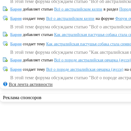
В этой теме форума обсуждаем статью "Всё об австралийск
Барон
добавляет статью
Всё о австралийском келпи
в раздел
Пород
Барон
создает тему
Всё о австралийском келпи
на форуме
Форум о
В этой теме форума обсуждаем статью "Всё о австралийско
Барон
добавляет статью
Как австралийская пастушья собака стала 
Барон
создает тему
Как австралийская пастушья собака стала симв
В этой теме форума обсуждаем статью "Как австралийская 
Барон
добавляет статью
Всё о породе австралийская овчарка (аусси
Барон
создает тему
Всё о породе австралийская овчарка (аусси)
на 
В этой теме форума обсуждаем статью "Всё о породе австра
Вся лента активности
Реклама спонсоров