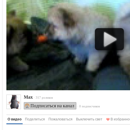
Max
· 317 роликов
Подписаться на канал
· 0 подписчиков
О видео
Поделиться
Пожаловаться
Выключить свет
В избранно