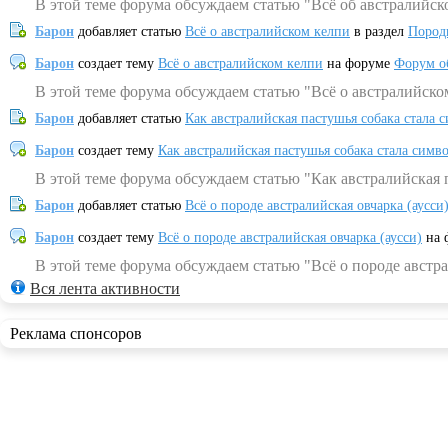
В этой теме форума обсуждаем статью "Всё об австралийск
Барон
добавляет статью
Всё о австралийском келпи
в раздел
Пород
Барон
создает тему
Всё о австралийском келпи
на форуме
Форум о
В этой теме форума обсуждаем статью "Всё о австралийско
Барон
добавляет статью
Как австралийская пастушья собака стала 
Барон
создает тему
Как австралийская пастушья собака стала симв
В этой теме форума обсуждаем статью "Как австралийская 
Барон
добавляет статью
Всё о породе австралийская овчарка (аусси
Барон
создает тему
Всё о породе австралийская овчарка (аусси)
на 
В этой теме форума обсуждаем статью "Всё о породе австра
Вся лента активности
Реклама спонсоров