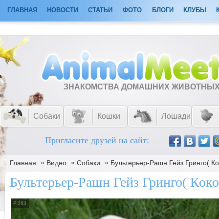
ГЛАВНАЯ
НОВОСТИ
СТАТЬИ
ФОТО
БЛОГИ
КЛУБЫ
ЗНАКОМСТВА ДОМАШНИХ ЖИВОТНЫ
Собаки
Кошки
Лошади
Пригласите друзей на сайт:
»
»
»
Главная
Видео
Собаки
Бультерьер-Рашн Гейз Гринго( Ко
Бультерьер-Рашн Гейз Гринго( Коко
# 383