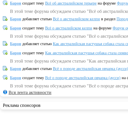
Барон
создает тему
Всё об австралийском терьере
на форуме
Форум
В этой теме форума обсуждаем статью "Всё об австралийск
Барон
добавляет статью
Всё о австралийском келпи
в раздел
Пород
Барон
создает тему
Всё о австралийском келпи
на форуме
Форум о
В этой теме форума обсуждаем статью "Всё о австралийско
Барон
добавляет статью
Как австралийская пастушья собака стала 
Барон
создает тему
Как австралийская пастушья собака стала симв
В этой теме форума обсуждаем статью "Как австралийская 
Барон
добавляет статью
Всё о породе австралийская овчарка (аусси
Барон
создает тему
Всё о породе австралийская овчарка (аусси)
на 
В этой теме форума обсуждаем статью "Всё о породе австра
Вся лента активности
Реклама спонсоров