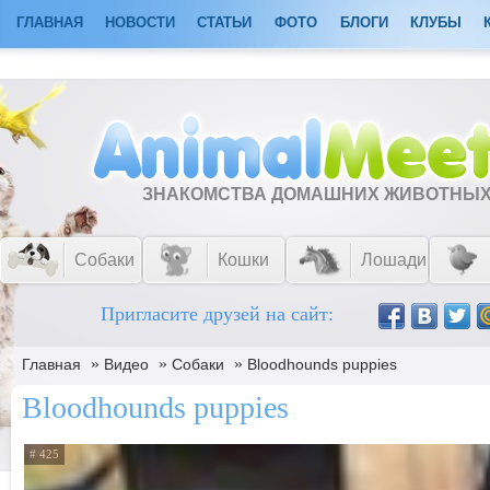
ГЛАВНАЯ
НОВОСТИ
СТАТЬИ
ФОТО
БЛОГИ
КЛУБЫ
ЗНАКОМСТВА ДОМАШНИХ ЖИВОТНЫ
Собаки
Кошки
Лошади
Пригласите друзей на сайт:
»
»
»
Главная
Видео
Собаки
Bloodhounds puppies
Bloodhounds puppies
# 425