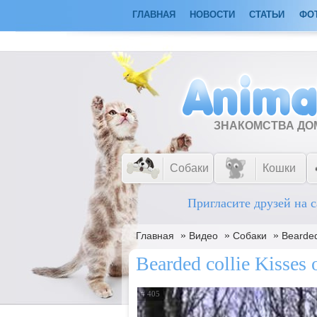
ГЛАВНАЯ
НОВОСТИ
СТАТЬИ
ФО
ЗНАКОМСТВА Д
Собаки
Кошки
Пригласите друзей на с
»
»
»
Главная
Видео
Собаки
Bearded
Bearded collie Kisses
# 405