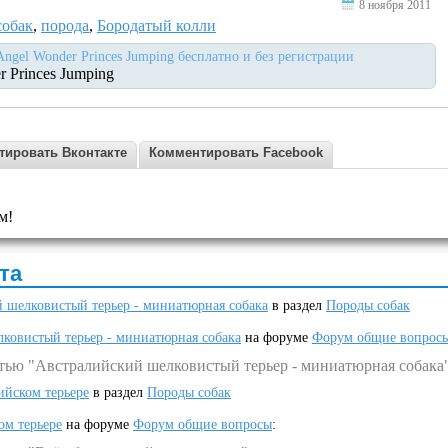
8 ноября 2011
собак
,
порода
,
Бородатый колли
 Angel Wonder Princes Jumping бесплатно и без регистрации
r Princes Jumping
тировать Вконтакте
Комментировать Facebook
м!
та
 шелковистый терьер - миниатюрная собака
в раздел
Породы собак
ковистый терьер - миниатюрная собака
на форуме
Форум общие вопрос
атью "Австралийский шелковистый терьер - миниатюрная собака
ийском терьере
в раздел
Породы собак
ом терьере
на форуме
Форум общие вопросы
: