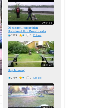
00:04:04
Obedience 1 competition -
Dachshund then Bearded collie
Kisses of Angel Winner of Hearts
3313
0
0
Собаки
00:00:48
Dog Jumping
2780
0
0
Собаки
00:01:56