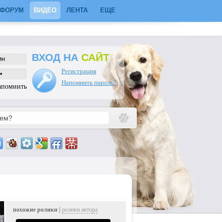
ФОРУМ
ВИДЕО
ЛЕНТА
ЕЩЕ
ВХОД НА
САЙТ
Регистрация
Напомнить пароль?
апомнить
похожие ролики |
ролики автора