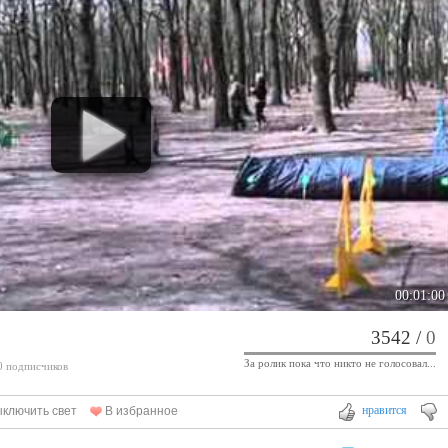
00:01:00
3542
/
0
За ролик пока что никто не голосовал...
 0 подписчиков
нравится
ключить свет
В избранное