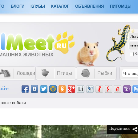
ТО
БЛОГИ
КЛУБЫ
КАТАЛОГ
ОБЪЯВЛЕНИЯ
ПИТОМЦЫ
З
ОМАШНИХ ЖИВОТНЫХ
Лошади
Птицы
Рыбки
айт:
ивные собаки
Поделиться