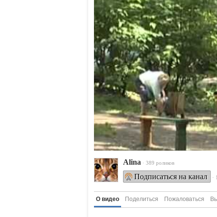
Alina
· 389 роликов
Подписаться на канал
·
О видео
Поделиться
Пожаловаться
Вы