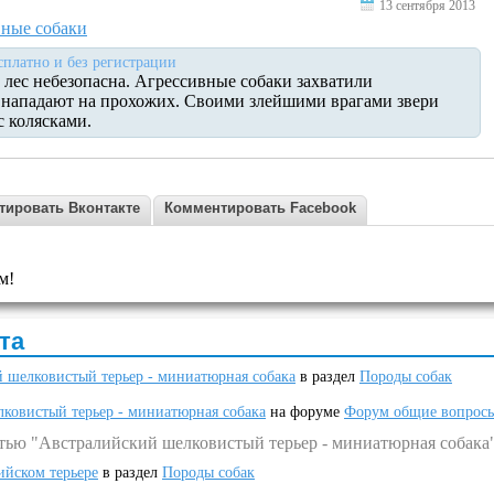
13 сентября 2013
вные собаки
сплатно и без регистрации
 лес небезопасна. Агрессивные собаки захватили
и нападают на прохожих. Своими злейшими врагами звери
 колясками.
тировать Вконтакте
Комментировать Facebook
м!
та
 шелковистый терьер - миниатюрная собака
в раздел
Породы собак
ковистый терьер - миниатюрная собака
на форуме
Форум общие вопрос
атью "Австралийский шелковистый терьер - миниатюрная собака
ийском терьере
в раздел
Породы собак