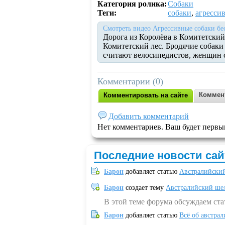
Категория ролика:
Собаки
Теги:
собаки
,
агресси
Смотреть видео Агрессивные собаки бе
Дорога из Королёва в Комитетский
Комитетский лес. Бродячие собак
считают велосипедистов, женщин с
Комментарии (0)
Коммен
Комментировать на сайте
Добавить комментарий
Нет комментариев. Ваш будет первы
Последние новости сай
Барон
добавляет статью
Австралийский
Барон
создает тему
Австралийский шел
В этой теме форума обсуждаем ст
Барон
добавляет статью
Всё об австрал