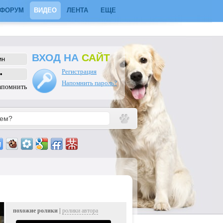
ФОРУМ
ВИДЕО
ЛЕНТА
ЕЩЕ
ВХОД НА
САЙТ
Регистрация
Напомнить пароль?
апомнить
похожие ролики |
ролики автора