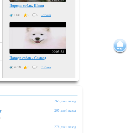
Породы собак. Шпиц
2141
0
0
Собаки
00:05:58
Порода собак - Самоед
2618
0
0
Собаки
265 дней назад
ы
:
265 дней назад
"
278 дней назад