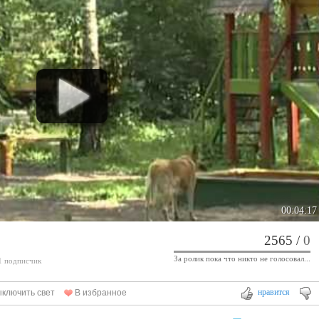
00:04:17
2565
/
0
За ролик пока что никто не голосовал...
 1 подписчик
нравится
ключить свет
В избранное