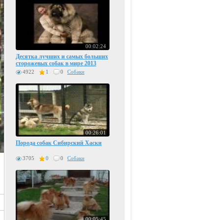
00:02:24
Десятка лучших и самых больших
сторожевых собак в мире 2013
4922
1
0
Собаки
00:26:01
Порода собак Сибирский Хаски
3705
0
0
Собаки
00:05:45