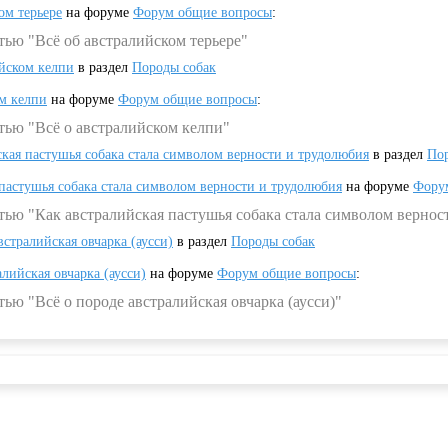
ом терьере
на форуме
Форум общие вопросы
:
тью "Всё об австралийском терьере"
ийском келпи
в раздел
Породы собак
ом келпи
на форуме
Форум общие вопросы
:
тью "Всё о австралийском келпи"
ская пастушья собака стала символом верности и трудолюбия
в раздел
Пор
 пастушья собака стала символом верности и трудолюбия
на форуме
Фору
тью "Как австралийская пастушья собака стала символом вернос
встралийская овчарка (аусси)
в раздел
Породы собак
алийская овчарка (аусси)
на форуме
Форум общие вопросы
:
ью "Всё о породе австралийская овчарка (аусси)"