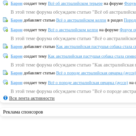
Барон
создает тему
Всё об австралийском терьере
на форуме
Форум
В этой теме форума обсуждаем статью "Всё об австралийск
Барон
добавляет статью
Всё о австралийском келпи
в раздел
Пород
Барон
создает тему
Всё о австралийском келпи
на форуме
Форум о
В этой теме форума обсуждаем статью "Всё о австралийско
Барон
добавляет статью
Как австралийская пастушья собака стала 
Барон
создает тему
Как австралийская пастушья собака стала симв
В этой теме форума обсуждаем статью "Как австралийская 
Барон
добавляет статью
Всё о породе австралийская овчарка (аусси
Барон
создает тему
Всё о породе австралийская овчарка (аусси)
на 
В этой теме форума обсуждаем статью "Всё о породе австра
Вся лента активности
Реклама спонсоров