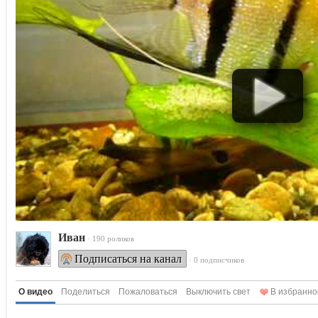
Ивaн
· 190 роликов
Подписаться на канал
· 0 подписчиков
О видео
Поделиться
Пожаловаться
Выключить свет
В избранно