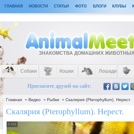
ГЛАВНАЯ
НОВОСТИ
СТАТЬИ
ФОТО
БЛОГИ
КЛУБЫ
ЗНАКОМСТВА ДОМАШНИХ ЖИВОТНЫ
Собаки
Кошки
Лошади
Пригласите друзей на сайт:
»
»
»
Главная
Видео
Рыбки
Скалярия (Pterophyllum). Нерест.
Скалярия (Pterophyllum). Нерест.
# 553