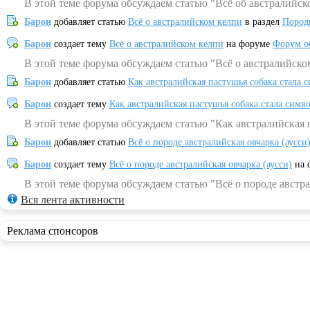
В этой теме форума обсуждаем статью "Всё об австралийск
Барон
добавляет статью
Всё о австралийском келпи
в раздел
Пород
Барон
создает тему
Всё о австралийском келпи
на форуме
Форум о
В этой теме форума обсуждаем статью "Всё о австралийско
Барон
добавляет статью
Как австралийская пастушья собака стала 
Барон
создает тему
Как австралийская пастушья собака стала симв
В этой теме форума обсуждаем статью "Как австралийская 
Барон
добавляет статью
Всё о породе австралийская овчарка (аусси
Барон
создает тему
Всё о породе австралийская овчарка (аусси)
на 
В этой теме форума обсуждаем статью "Всё о породе австра
Вся лента активности
Реклама спонсоров