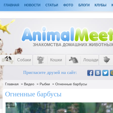
ГЛАВНАЯ
НОВОСТИ
СТАТЬИ
ФОТО
БЛОГИ
КЛУБЫ
ЗНАКОМСТВА ДОМАШНИХ ЖИВОТНЫ
Собаки
Кошки
Лошади
Пригласите друзей на сайт:
»
»
»
Главная
Видео
Рыбки
Огненные барбусы
Огненные барбусы
# 541