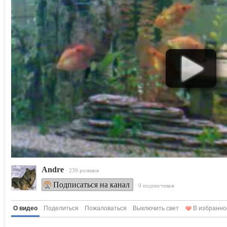
Andre
· 239 роликов
Подписаться на канал
· 0 подписчиков
О видео
Поделиться
Пожаловаться
Выключить свет
В избранно