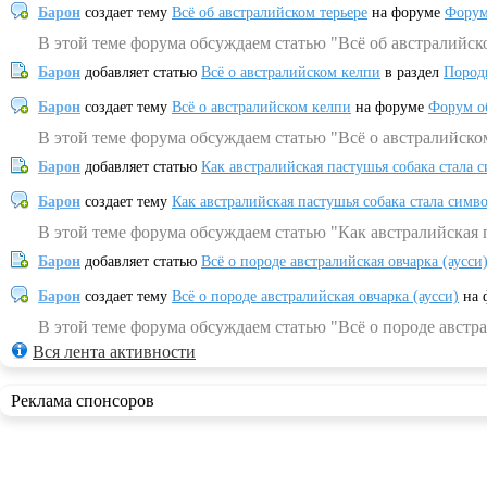
Барон
создает тему
Всё об австралийском терьере
на форуме
Форум
В этой теме форума обсуждаем статью "Всё об австралийск
Барон
добавляет статью
Всё о австралийском келпи
в раздел
Пород
Барон
создает тему
Всё о австралийском келпи
на форуме
Форум о
В этой теме форума обсуждаем статью "Всё о австралийско
Барон
добавляет статью
Как австралийская пастушья собака стала 
Барон
создает тему
Как австралийская пастушья собака стала симв
В этой теме форума обсуждаем статью "Как австралийская 
Барон
добавляет статью
Всё о породе австралийская овчарка (аусси
Барон
создает тему
Всё о породе австралийская овчарка (аусси)
на 
В этой теме форума обсуждаем статью "Всё о породе австра
Вся лента активности
Реклама спонсоров