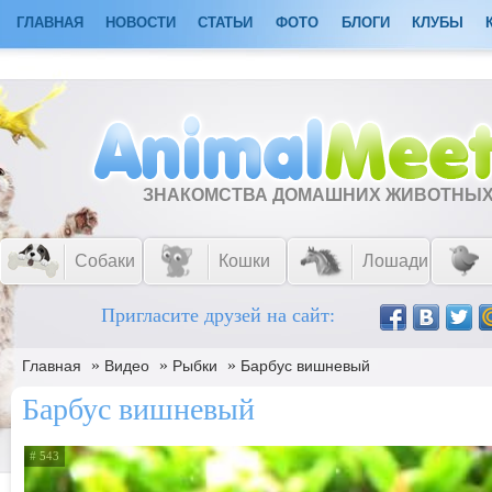
ГЛАВНАЯ
НОВОСТИ
СТАТЬИ
ФОТО
БЛОГИ
КЛУБЫ
ЗНАКОМСТВА ДОМАШНИХ ЖИВОТНЫ
Собаки
Кошки
Лошади
Пригласите друзей на сайт:
»
»
»
Главная
Видео
Рыбки
Барбус вишневый
Барбус вишневый
# 543