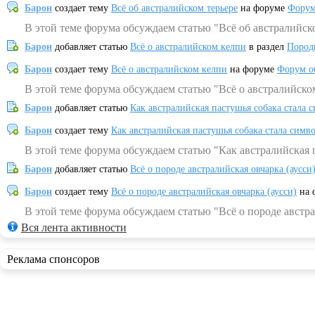
Барон
создает тему
Всё об австралийском терьере
на форуме
Форум
В этой теме форума обсуждаем статью "Всё об австралийск
Барон
добавляет статью
Всё о австралийском келпи
в раздел
Пород
Барон
создает тему
Всё о австралийском келпи
на форуме
Форум о
В этой теме форума обсуждаем статью "Всё о австралийско
Барон
добавляет статью
Как австралийская пастушья собака стала 
Барон
создает тему
Как австралийская пастушья собака стала симв
В этой теме форума обсуждаем статью "Как австралийская 
Барон
добавляет статью
Всё о породе австралийская овчарка (аусси
Барон
создает тему
Всё о породе австралийская овчарка (аусси)
на 
В этой теме форума обсуждаем статью "Всё о породе австра
Вся лента активности
Реклама спонсоров