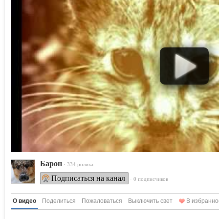
Барон
· 334 ролика
Подписаться на канал
· 0 подписчиков
О видео
Поделиться
Пожаловаться
Выключить свет
В избранно