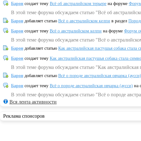
Барон
создает тему
Всё об австралийском терьере
на форуме
Форум
В этой теме форума обсуждаем статью "Всё об австралийск
Барон
добавляет статью
Всё о австралийском келпи
в раздел
Пород
Барон
создает тему
Всё о австралийском келпи
на форуме
Форум о
В этой теме форума обсуждаем статью "Всё о австралийско
Барон
добавляет статью
Как австралийская пастушья собака стала 
Барон
создает тему
Как австралийская пастушья собака стала симв
В этой теме форума обсуждаем статью "Как австралийская 
Барон
добавляет статью
Всё о породе австралийская овчарка (аусси
Барон
создает тему
Всё о породе австралийская овчарка (аусси)
на 
В этой теме форума обсуждаем статью "Всё о породе австра
Вся лента активности
Реклама спонсоров