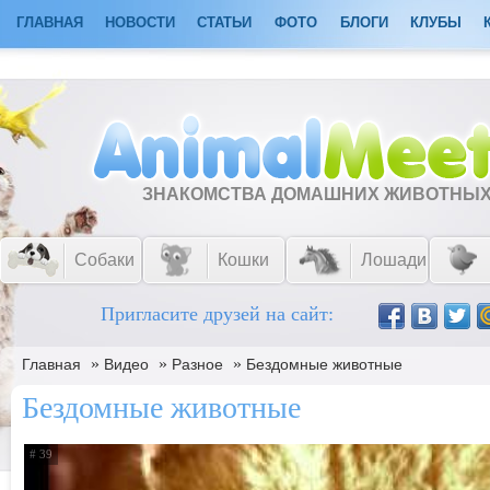
ГЛАВНАЯ
НОВОСТИ
СТАТЬИ
ФОТО
БЛОГИ
КЛУБЫ
ЗНАКОМСТВА ДОМАШНИХ ЖИВОТНЫ
Собаки
Кошки
Лошади
Пригласите друзей на сайт:
»
»
»
Главная
Видео
Разное
Бездомные животные
Бездомные животные
# 39