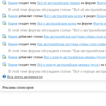
Барон
создает тему
Всё об австралийском терьере
на форуме
Форум
В этой теме форума обсуждаем статью "Всё об австралийск
Барон
добавляет статью
Всё о австралийском келпи
в раздел
Пород
Барон
создает тему
Всё о австралийском келпи
на форуме
Форум о
В этой теме форума обсуждаем статью "Всё о австралийско
Барон
добавляет статью
Как австралийская пастушья собака стала 
Барон
создает тему
Как австралийская пастушья собака стала симв
В этой теме форума обсуждаем статью "Как австралийская 
Барон
добавляет статью
Всё о породе австралийская овчарка (аусси
Барон
создает тему
Всё о породе австралийская овчарка (аусси)
на 
В этой теме форума обсуждаем статью "Всё о породе австра
Вся лента активности
Реклама спонсоров