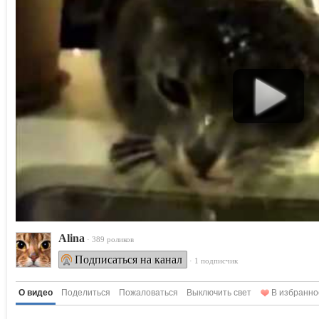
Alina
· 389 роликов
Подписаться на канал
· 1 подписчик
О видео
Поделиться
Пожаловаться
Выключить свет
В избранно