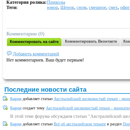
Категория ролика:
Приколы
Теги:
юмор
,
Щенок
,
сном
,
смешное
,
смех
,
офиг
Комментарии (0)
Комментировать Вконтакте
Ком
Комментировать на сайте
Добавить комментарий
Нет комментариев. Ваш будет первым!
Последние новости сайта
Барон
добавляет статью
Австралийский шелковистый терьер - мин
Барон
создает тему
Австралийский шелковистый терьер - миниатю
В этой теме форума обсуждаем статью "Австралийский шел
Барон
добавляет статью
Всё об австралийском терьере
в раздел
Пор