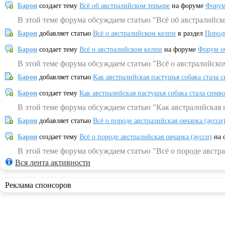
Барон
создает тему
Всё об австралийском терьере
на форуме
Форум
В этой теме форума обсуждаем статью "Всё об австралийск
Барон
добавляет статью
Всё о австралийском келпи
в раздел
Пород
Барон
создает тему
Всё о австралийском келпи
на форуме
Форум о
В этой теме форума обсуждаем статью "Всё о австралийско
Барон
добавляет статью
Как австралийская пастушья собака стала 
Барон
создает тему
Как австралийская пастушья собака стала симв
В этой теме форума обсуждаем статью "Как австралийская 
Барон
добавляет статью
Всё о породе австралийская овчарка (аусси
Барон
создает тему
Всё о породе австралийская овчарка (аусси)
на 
В этой теме форума обсуждаем статью "Всё о породе австра
Вся лента активности
Реклама спонсоров