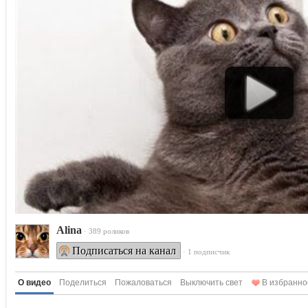
Alina
· 389 роликов
Подписаться на канал
· 1 подписчик
О видео
Поделиться
Пожаловаться
Выключить свет
В избранно