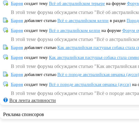
Барон
создает тему
Всё об австралийском терьере
на форуме
Форум
В этой теме форума обсуждаем статью "Всё об австралийск
Барон
добавляет статью
Всё о австралийском келпи
в раздел
Пород
Барон
создает тему
Всё о австралийском келпи
на форуме
Форум о
В этой теме форума обсуждаем статью "Всё о австралийско
Барон
добавляет статью
Как австралийская пастушья собака стала 
Барон
создает тему
Как австралийская пастушья собака стала симв
В этой теме форума обсуждаем статью "Как австралийская 
Барон
добавляет статью
Всё о породе австралийская овчарка (аусси
Барон
создает тему
Всё о породе австралийская овчарка (аусси)
на 
В этой теме форума обсуждаем статью "Всё о породе австра
Вся лента активности
Реклама спонсоров