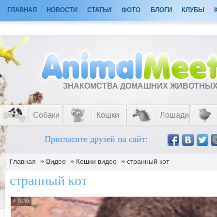
ГЛАВНАЯ
НОВОСТИ
СТАТЬИ
ФОТО
БЛОГИ
КЛУБЫ
ЗНАКОМСТВА ДОМАШНИХ ЖИВОТНЫ
Собаки
Кошки
Лошади
Пригласите друзей на сайт:
»
»
»
Главная
Видео
Кошки видео
странный кот
странный кот
# 1630