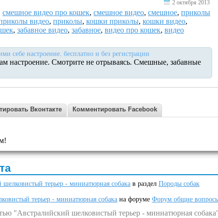
2 октября 2013
,
смешное видео про кошек
,
смешное видео
,
смешное
,
приколы
приколы видео
,
приколы
,
кошки приколы
,
кошки видео
,
ошек
,
забавное видео
,
забавное
,
видео про кошек
,
видео
и себе настроение. бесплатно и без регистрации
ам настроение. Смотрите не отрываясь. Смешные, забавные
тировать Вконтакте
Комментировать Facebook
м!
та
 шелковистый терьер - миниатюрная собака
в раздел
Породы собак
ковистый терьер - миниатюрная собака
на форуме
Форум общие вопрос
атью "Австралийский шелковистый терьер - миниатюрная собака