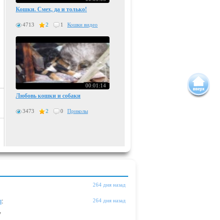
Кошки. Смех, да и только!
4713
2
1
Кошки видео
00:01:14
Любовь кошки и собаки
3473
2
0
Приколы
264 дня назад
ы
:
264 дня назад
"