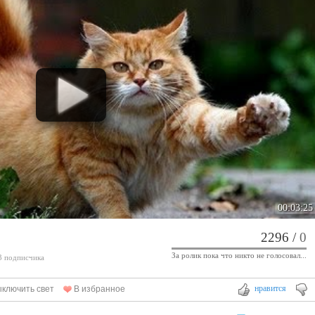
00:03:25
2296
/
0
За ролик пока что никто не голосовал...
 3 подписчика
нравится
ключить свет
В избранное