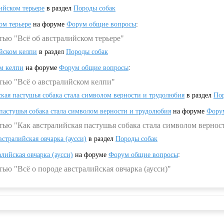
ийском терьере
в раздел
Породы собак
ом терьере
на форуме
Форум общие вопросы
:
тью "Всё об австралийском терьере"
ийском келпи
в раздел
Породы собак
ом келпи
на форуме
Форум общие вопросы
:
тью "Всё о австралийском келпи"
ская пастушья собака стала символом верности и трудолюбия
в раздел
Пор
 пастушья собака стала символом верности и трудолюбия
на форуме
Фору
тью "Как австралийская пастушья собака стала символом вернос
встралийская овчарка (аусси)
в раздел
Породы собак
алийская овчарка (аусси)
на форуме
Форум общие вопросы
:
ью "Всё о породе австралийская овчарка (аусси)"