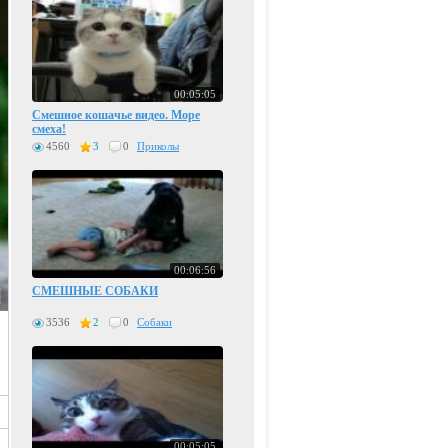
00:05:05
Смешное кошачье видео. Море
смеха!
4560
3
0
Приколы
00:06:56
СМЕШНЫЕ СОБАКИ
3536
2
0
Собаки
00:05:05