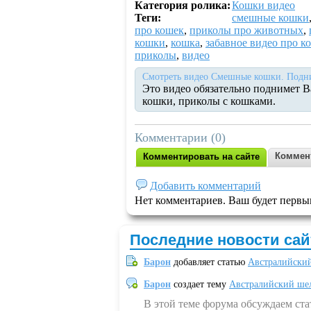
Категория ролика:
Кошки видео
Теги:
смешные кошки
про кошек
,
приколы про животных
,
кошки
,
кошка
,
забавное видео про к
приколы
,
видео
Смотреть видео Смешные кошки. Подним
Это видео обязательно поднимет В
кошки, приколы с кошками.
Комментарии (0)
Коммен
Комментировать на сайте
Добавить комментарий
Нет комментариев. Ваш будет первы
Последние новости сай
Барон
добавляет статью
Австралийский
Барон
создает тему
Австралийский шел
В этой теме форума обсуждаем ст