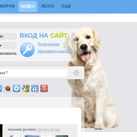
ФОРУМ
ВИДЕО
ЛЕНТА
ЕЩЕ
ВХОД НА
САЙТ
Регистрация
Напомнить пароль?
апомнить
похожие ролики |
ролики автора