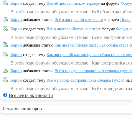
Барон
создает тему
Всё об австралийском терьере
на форуме
Форум
В этой теме форума обсуждаем статью "Всё об австралийск
Барон
добавляет статью
Всё о австралийском келпи
в раздел
Пород
Барон
создает тему
Всё о австралийском келпи
на форуме
Форум о
В этой теме форума обсуждаем статью "Всё о австралийско
Барон
добавляет статью
Как австралийская пастушья собака стала 
Барон
создает тему
Как австралийская пастушья собака стала симв
В этой теме форума обсуждаем статью "Как австралийская 
Барон
добавляет статью
Всё о породе австралийская овчарка (аусси
Барон
создает тему
Всё о породе австралийская овчарка (аусси)
на 
В этой теме форума обсуждаем статью "Всё о породе австра
Вся лента активности
Реклама спонсоров