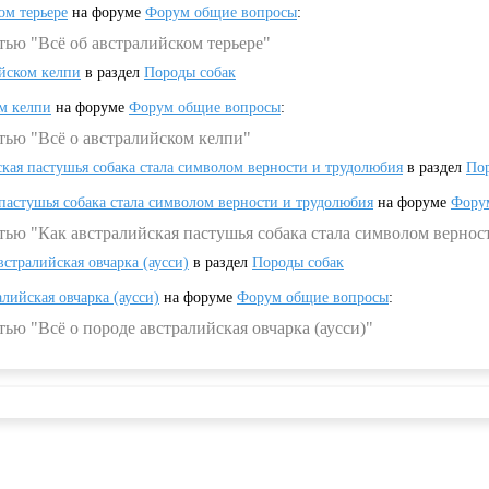
ом терьере
на форуме
Форум общие вопросы
:
тью "Всё об австралийском терьере"
ийском келпи
в раздел
Породы собак
ом келпи
на форуме
Форум общие вопросы
:
тью "Всё о австралийском келпи"
ская пастушья собака стала символом верности и трудолюбия
в раздел
Пор
 пастушья собака стала символом верности и трудолюбия
на форуме
Фору
тью "Как австралийская пастушья собака стала символом вернос
встралийская овчарка (аусси)
в раздел
Породы собак
алийская овчарка (аусси)
на форуме
Форум общие вопросы
:
ью "Всё о породе австралийская овчарка (аусси)"