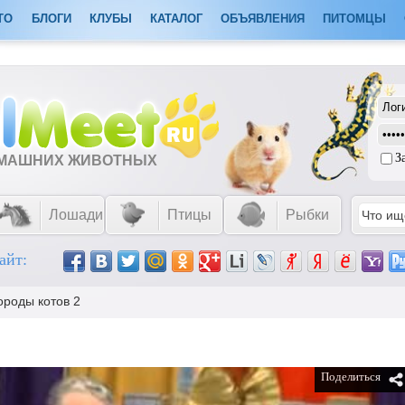
ТО
БЛОГИ
КЛУБЫ
КАТАЛОГ
ОБЪЯВЛЕНИЯ
ПИТОМЦЫ
З
ОМАШНИХ ЖИВОТНЫХ
Лошади
Птицы
Рыбки
айт:
ороды котов 2
Поделиться