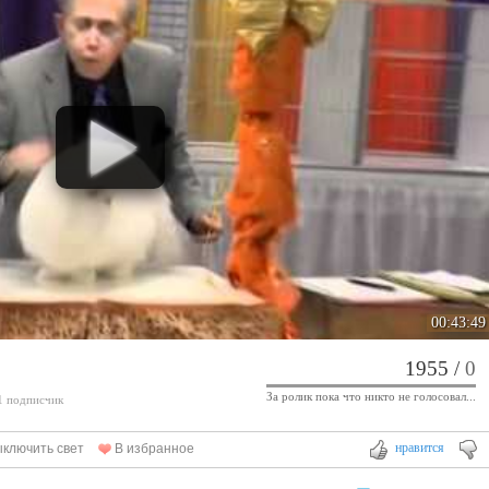
00:43:49
1955
/
0
За ролик пока что никто не голосовал...
 1 подписчик
нравится
ключить свет
В избранное