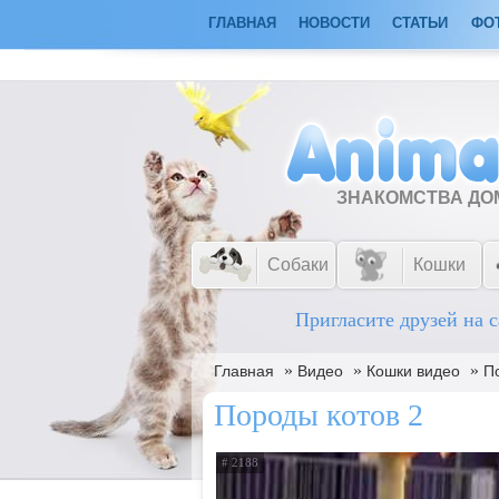
ГЛАВНАЯ
НОВОСТИ
СТАТЬИ
ФО
ЗНАКОМСТВА Д
Собаки
Кошки
Пригласите друзей на с
»
»
»
Главная
Видео
Кошки видео
П
Породы котов 2
# 2188