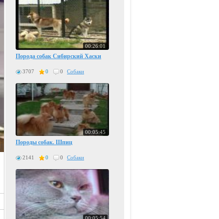
00:26:01
Порода собак Сибирский Хаски
3707
0
0
Собаки
00:05:45
Породы собак. Шпиц
2141
0
0
Собаки
00:05:54