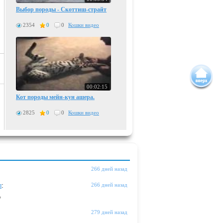
Выбор породы - Скоттиш-страйт
2354
0
0
Кошки видео
00:02:15
Кот породы мейн-кун ашера.
2825
0
0
Кошки видео
266 дней назад
ы
:
266 дней назад
"
279 дней назад