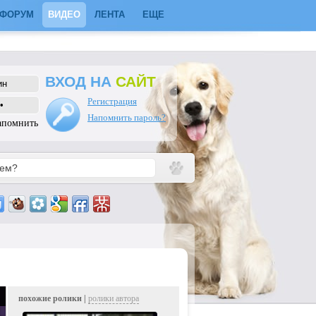
ФОРУМ
ВИДЕО
ЛЕНТА
ЕЩЕ
ВХОД НА
САЙТ
Регистрация
Напомнить пароль?
апомнить
похожие ролики |
ролики автора