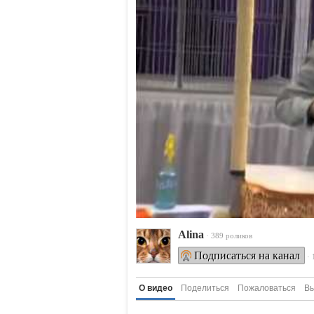
Alina
· 389 роликов
Подписаться на канал
·
О видео
Поделиться
Пожаловаться
Вы