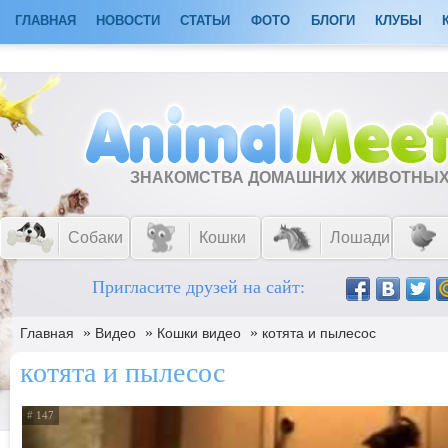
ГЛАВНАЯ
НОВОСТИ
СТАТЬИ
ФОТО
БЛОГИ
КЛУБЫ
ЗНАКОМСТВА ДОМАШНИХ ЖИВОТНЫ
Собаки
Кошки
Лошади
Пригласите друзей на сайт:
»
»
»
Главная
Видео
Кошки видео
котята и пылесос
котята и пылесос
# 147