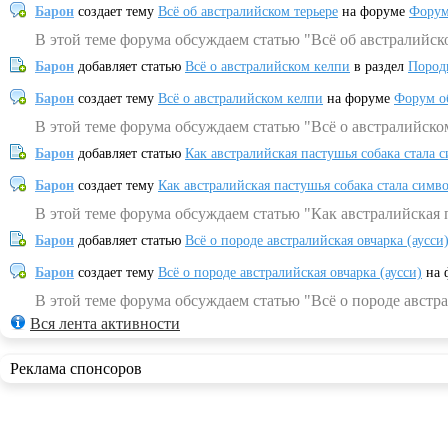
Барон
создает тему
Всё об австралийском терьере
на форуме
Форум
В этой теме форума обсуждаем статью "Всё об австралийск
Барон
добавляет статью
Всё о австралийском келпи
в раздел
Пород
Барон
создает тему
Всё о австралийском келпи
на форуме
Форум о
В этой теме форума обсуждаем статью "Всё о австралийско
Барон
добавляет статью
Как австралийская пастушья собака стала 
Барон
создает тему
Как австралийская пастушья собака стала симв
В этой теме форума обсуждаем статью "Как австралийская 
Барон
добавляет статью
Всё о породе австралийская овчарка (аусси
Барон
создает тему
Всё о породе австралийская овчарка (аусси)
на 
В этой теме форума обсуждаем статью "Всё о породе австра
Вся лента активности
Реклама спонсоров