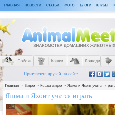
ГЛАВНАЯ
НОВОСТИ
СТАТЬИ
ФОТО
БЛОГИ
КЛУБЫ
ЗНАКОМСТВА ДОМАШНИХ ЖИВОТНЫ
Собаки
Кошки
Лошади
Пригласите друзей на сайт:
»
»
»
Главная
Видео
Кошки видео
Яшма и Яхонт учатся играт
Яшма и Яхонт учатся играть
# 246