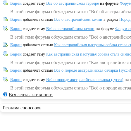
Барон
создает тему
Всё об австралийском терьере
на форуме
Форум
В этой теме форума обсуждаем статью "Всё об австралийск
Барон
добавляет статью
Всё о австралийском келпи
в раздел
Пород
Барон
создает тему
Всё о австралийском келпи
на форуме
Форум о
В этой теме форума обсуждаем статью "Всё о австралийско
Барон
добавляет статью
Как австралийская пастушья собака стала 
Барон
создает тему
Как австралийская пастушья собака стала симв
В этой теме форума обсуждаем статью "Как австралийская 
Барон
добавляет статью
Всё о породе австралийская овчарка (аусси
Барон
создает тему
Всё о породе австралийская овчарка (аусси)
на 
В этой теме форума обсуждаем статью "Всё о породе австра
Вся лента активности
Реклама спонсоров