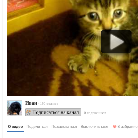
Ивaн
· 190 роликов
Подписаться на канал
· 0 подписчиков
О видео
Поделиться
Пожаловаться
Выключить свет
В избранно