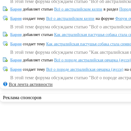
В этой теме форума обсуждаем статью "Всё об австралийск
Барон
добавляет статью
Всё о австралийском келпи
в раздел
Пород
Барон
создает тему
Всё о австралийском келпи
на форуме
Форум о
В этой теме форума обсуждаем статью "Всё о австралийско
Барон
добавляет статью
Как австралийская пастушья собака стала 
Барон
создает тему
Как австралийская пастушья собака стала симв
В этой теме форума обсуждаем статью "Как австралийская 
Барон
добавляет статью
Всё о породе австралийская овчарка (аусси
Барон
создает тему
Всё о породе австралийская овчарка (аусси)
на 
В этой теме форума обсуждаем статью "Всё о породе австра
Вся лента активности
Реклама спонсоров