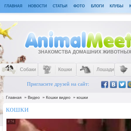
ГЛАВНАЯ
НОВОСТИ
СТАТЬИ
ФОТО
БЛОГИ
КЛУБЫ
ЗНАКОМСТВА ДОМАШНИХ ЖИВОТНЫ
Собаки
Кошки
Лошади
Пригласите друзей на сайт:
»
»
»
Главная
Видео
Кошки видео
кошки
кошки
# 74