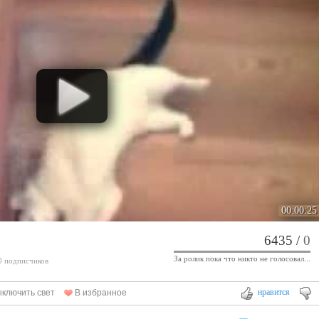
00:00:25
6435
/
0
За ролик пока что никто не голосовал...
 0 подписчиков
нравится
ключить свет
В избранное