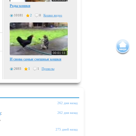
Роды кошки
10181
2
0
Кошки видео
00:01:11
И снова самые смешные кошки
2693
1
1
Приколы
262 дня назад
ы
:
262 дня назад
"
275 дней назад