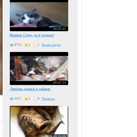
00:05:05
Кошки. Смех, да и только!
4713
2
1
Кошки видео
00:01:14
Любовь кошки и собаки
3471
2
0
Приколы
00:10:09