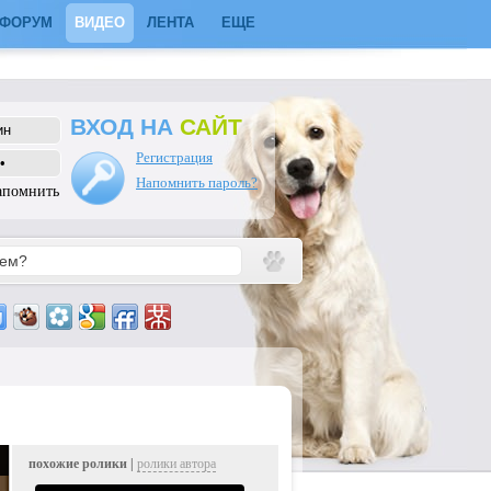
ФОРУМ
ВИДЕО
ЛЕНТА
ЕЩЕ
ВХОД НА
САЙТ
Регистрация
Напомнить пароль?
апомнить
похожие ролики |
ролики автора