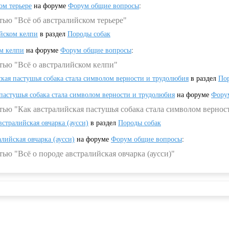
ом терьере
на форуме
Форум общие вопросы
:
тью "Всё об австралийском терьере"
ийском келпи
в раздел
Породы собак
ом келпи
на форуме
Форум общие вопросы
:
тью "Всё о австралийском келпи"
ская пастушья собака стала символом верности и трудолюбия
в раздел
Пор
 пастушья собака стала символом верности и трудолюбия
на форуме
Фору
тью "Как австралийская пастушья собака стала символом вернос
встралийская овчарка (аусси)
в раздел
Породы собак
алийская овчарка (аусси)
на форуме
Форум общие вопросы
:
ью "Всё о породе австралийская овчарка (аусси)"