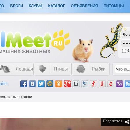
ТО
БЛОГИ
КЛУБЫ
КАТАЛОГ
ОБЪЯВЛЕНИЯ
ПИТОМЦЫ
З
ОМАШНИХ ЖИВОТНЫХ
Лошади
Птицы
Рыбки
айт:
есалка для кошки
Поделиться