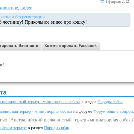
1 февраля 2012
животное
,
видео
латно и без регистрации
б лестницу! Прикольное видео про кошку!
тировать Вконтакте
Комментировать Facebook
м!
та
 шелковистый терьер - миниатюрная собака
в раздел
Породы собак
ковистый терьер - миниатюрная собака
на форуме
Форум общие вопрос
атью "Австралийский шелковистый терьер - миниатюрная собака
ийском терьере
в раздел
Породы собак