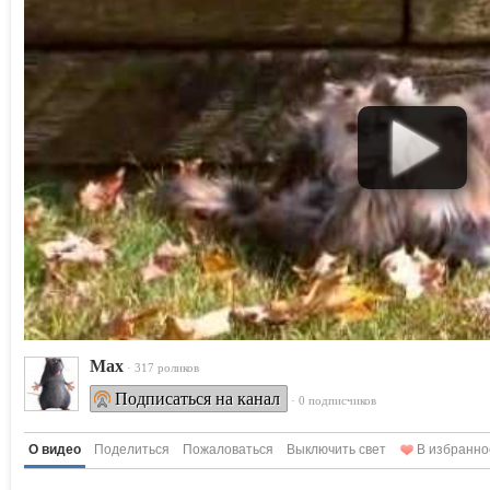
Max
· 317 роликов
Подписаться на канал
· 0 подписчиков
О видео
Поделиться
Пожаловаться
Выключить свет
В избранно