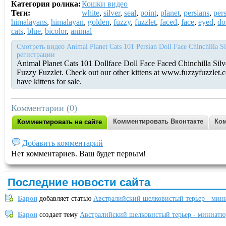
Категория ролика:
Кошки видео
Теги:
white
,
silver
,
seal
,
point
,
planet
,
persians
,
per
himalayans
,
himalayan
,
golden
,
fuzzy
,
fuzzlet
,
faced
,
face
,
eyed
,
do
cats
,
blue
,
bicolor
,
animal
Смотреть видео Animal Planet Cats 101 Persian Doll Face Chinchilla S
регистрации
Animal Planet Cats 101 Dollface Doll Face Faced Chinchilla Silv
Fuzzy Fuzzlet. Check out our other kittens at www.fuzzyfuzzlet
have kittens for sale.
Комментарии (0)
Комментировать Вконтакте
Ком
Комментировать на сайте
Добавить комментарий
Нет комментариев. Ваш будет первым!
Последние новости сайта
Барон
добавляет статью
Австралийский шелковистый терьер - мин
Барон
создает тему
Австралийский шелковистый терьер - миниатю