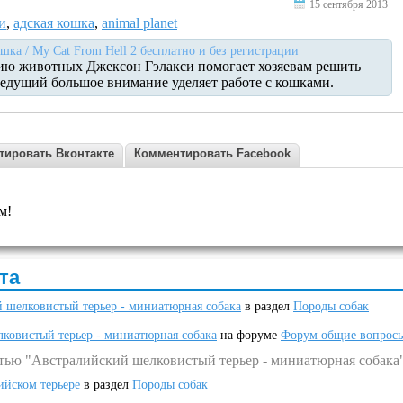
15 сентября 2013
и
,
адская кошка
,
animal planet
шка / My Cat From Hell 2 бесплатно и без регистрации
нию животных Джексон Гэлакси помогает хозяевам решить
едущий большое внимание уделяет работе с кошками.
тировать Вконтакте
Комментировать Facebook
м!
та
 шелковистый терьер - миниатюрная собака
в раздел
Породы собак
ковистый терьер - миниатюрная собака
на форуме
Форум общие вопрос
атью "Австралийский шелковистый терьер - миниатюрная собака
ийском терьере
в раздел
Породы собак