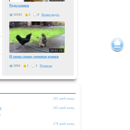
Роды кошки
10181
2
0
Кошки видео
00:01:11
И снова самые смешные кошки
2694
1
1
Приколы
265 дней назад
ы
:
265 дней назад
"
278 дней назад