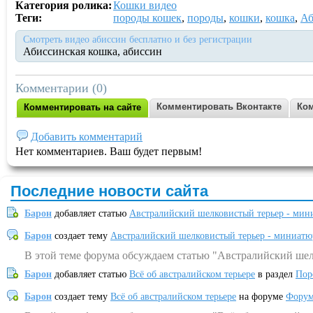
Категория ролика:
Кошки видео
Теги:
породы кошек
,
породы
,
кошки
,
кошка
,
Аб
Смотреть видео абиссин бесплатно и без регистрации
Абиссинская кошка, абиссин
Комментарии (0)
Комментировать Вконтакте
Ком
Комментировать на сайте
Добавить комментарий
Нет комментариев. Ваш будет первым!
Последние новости сайта
Барон
добавляет статью
Австралийский шелковистый терьер - мин
Барон
создает тему
Австралийский шелковистый терьер - миниатю
В этой теме форума обсуждаем статью "Австралийский шел
Барон
добавляет статью
Всё об австралийском терьере
в раздел
Пор
Барон
создает тему
Всё об австралийском терьере
на форуме
Форум