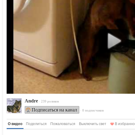
Andre
· 239 роликов
Подписаться на канал
· 0 подписчиков
О видео
Поделиться
Пожаловаться
Выключить свет
В избранно