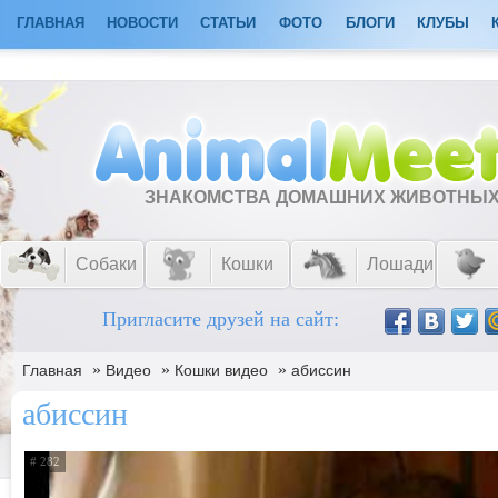
ГЛАВНАЯ
НОВОСТИ
СТАТЬИ
ФОТО
БЛОГИ
КЛУБЫ
ЗНАКОМСТВА ДОМАШНИХ ЖИВОТНЫ
Собаки
Кошки
Лошади
Пригласите друзей на сайт:
»
»
»
Главная
Видео
Кошки видео
абиссин
абиссин
# 282