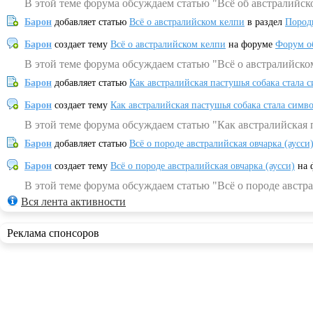
В этой теме форума обсуждаем статью "Всё об австралийск
Барон
добавляет статью
Всё о австралийском келпи
в раздел
Пород
Барон
создает тему
Всё о австралийском келпи
на форуме
Форум о
В этой теме форума обсуждаем статью "Всё о австралийско
Барон
добавляет статью
Как австралийская пастушья собака стала 
Барон
создает тему
Как австралийская пастушья собака стала симв
В этой теме форума обсуждаем статью "Как австралийская 
Барон
добавляет статью
Всё о породе австралийская овчарка (аусси
Барон
создает тему
Всё о породе австралийская овчарка (аусси)
на 
В этой теме форума обсуждаем статью "Всё о породе австра
Вся лента активности
Реклама спонсоров