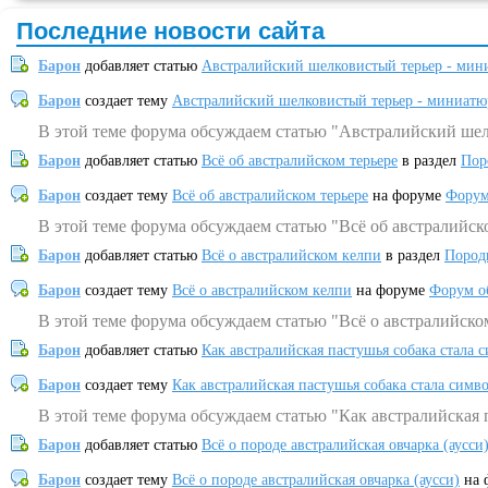
Последние новости сайта
Барон
добавляет статью
Австралийский шелковистый терьер - мин
Барон
создает тему
Австралийский шелковистый терьер - миниатю
В этой теме форума обсуждаем статью "Австралийский шел
Барон
добавляет статью
Всё об австралийском терьере
в раздел
Пор
Барон
создает тему
Всё об австралийском терьере
на форуме
Форум
В этой теме форума обсуждаем статью "Всё об австралийск
Барон
добавляет статью
Всё о австралийском келпи
в раздел
Пород
Барон
создает тему
Всё о австралийском келпи
на форуме
Форум о
В этой теме форума обсуждаем статью "Всё о австралийско
Барон
добавляет статью
Как австралийская пастушья собака стала 
Барон
создает тему
Как австралийская пастушья собака стала симв
В этой теме форума обсуждаем статью "Как австралийская 
Барон
добавляет статью
Всё о породе австралийская овчарка (аусси
Барон
создает тему
Всё о породе австралийская овчарка (аусси)
на 