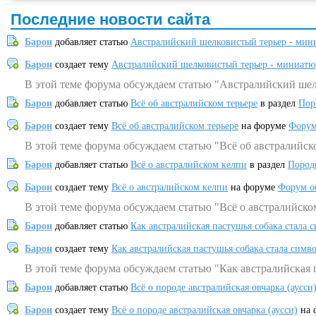
Последние новости сайта
Барон
добавляет статью
Австралийский шелковистый терьер - мин
Барон
создает тему
Австралийский шелковистый терьер - миниатю
В этой теме форума обсуждаем статью "Австралийский шел
Барон
добавляет статью
Всё об австралийском терьере
в раздел
Пор
Барон
создает тему
Всё об австралийском терьере
на форуме
Форум
В этой теме форума обсуждаем статью "Всё об австралийск
Барон
добавляет статью
Всё о австралийском келпи
в раздел
Пород
Барон
создает тему
Всё о австралийском келпи
на форуме
Форум о
В этой теме форума обсуждаем статью "Всё о австралийско
Барон
добавляет статью
Как австралийская пастушья собака стала 
Барон
создает тему
Как австралийская пастушья собака стала симв
В этой теме форума обсуждаем статью "Как австралийская 
Барон
добавляет статью
Всё о породе австралийская овчарка (аусси
Барон
создает тему
Всё о породе австралийская овчарка (аусси)
на 