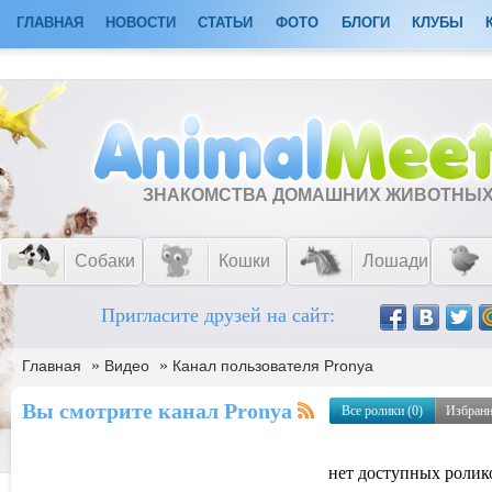
ГЛАВНАЯ
НОВОСТИ
СТАТЬИ
ФОТО
БЛОГИ
КЛУБЫ
ЗНАКОМСТВА ДОМАШНИХ ЖИВОТНЫ
Собаки
Кошки
Лошади
Пригласите друзей на сайт:
»
»
Главная
Видео
Канал пользователя Pronya
Вы смотрите канал Pronya
Все ролики (0)
Избранн
нет доступных ролик