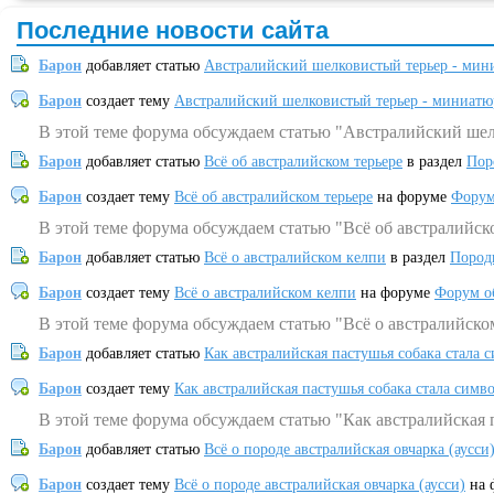
Последние новости сайта
Барон
добавляет статью
Австралийский шелковистый терьер - мин
Барон
создает тему
Австралийский шелковистый терьер - миниатю
В этой теме форума обсуждаем статью "Австралийский шел
Барон
добавляет статью
Всё об австралийском терьере
в раздел
Пор
Барон
создает тему
Всё об австралийском терьере
на форуме
Форум
В этой теме форума обсуждаем статью "Всё об австралийск
Барон
добавляет статью
Всё о австралийском келпи
в раздел
Пород
Барон
создает тему
Всё о австралийском келпи
на форуме
Форум о
В этой теме форума обсуждаем статью "Всё о австралийско
Барон
добавляет статью
Как австралийская пастушья собака стала 
Барон
создает тему
Как австралийская пастушья собака стала симв
В этой теме форума обсуждаем статью "Как австралийская 
Барон
добавляет статью
Всё о породе австралийская овчарка (аусси
Барон
создает тему
Всё о породе австралийская овчарка (аусси)
на 