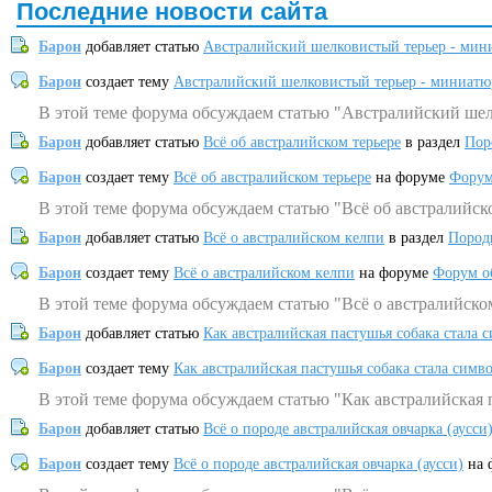
Последние новости сайта
Барон
добавляет статью
Австралийский шелковистый терьер - мин
Барон
создает тему
Австралийский шелковистый терьер - миниатю
В этой теме форума обсуждаем статью "Австралийский шел
Барон
добавляет статью
Всё об австралийском терьере
в раздел
Пор
Барон
создает тему
Всё об австралийском терьере
на форуме
Форум
В этой теме форума обсуждаем статью "Всё об австралийск
Барон
добавляет статью
Всё о австралийском келпи
в раздел
Пород
Барон
создает тему
Всё о австралийском келпи
на форуме
Форум о
В этой теме форума обсуждаем статью "Всё о австралийско
Барон
добавляет статью
Как австралийская пастушья собака стала 
Барон
создает тему
Как австралийская пастушья собака стала симв
В этой теме форума обсуждаем статью "Как австралийская 
Барон
добавляет статью
Всё о породе австралийская овчарка (аусси
Барон
создает тему
Всё о породе австралийская овчарка (аусси)
на 