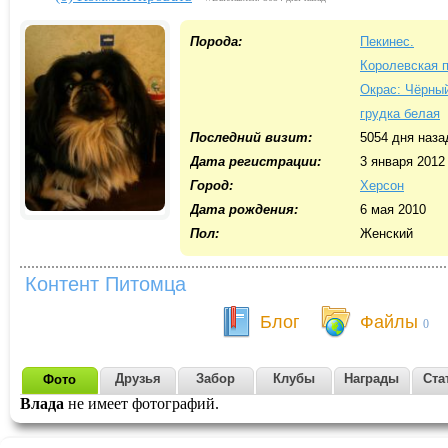
Порода:
Пекинес.
Королевская 
Окрас: Чёрны
грудка белая
Последний визит:
5054 дня наза
Дата регистрации:
3 января 2012
Город:
Херсон
Дата рождения:
6 мая 2010
Пол:
Женский
Контент Питомца
Блог
Файлы
0
Друзья
Забор
Клубы
Награды
Ста
Фото
Влада
не имеет фотографий.