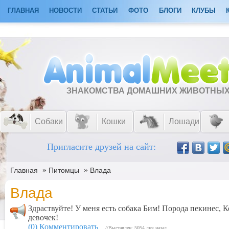
ГЛАВНАЯ
НОВОСТИ
СТАТЬИ
ФОТО
БЛОГИ
КЛУБЫ
ЗНАКОМСТВА ДОМАШНИХ ЖИВОТНЫ
Собаки
Кошки
Лошади
Пригласите друзей на сайт:
»
»
Главная
Питомцы
Влада
Влада
Здраствуйте! У меня есть собака Бим! Порода пекинес,
девочек!
(0) Комментировать
//Выставлен: 5054 дня назад