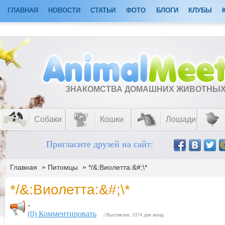
ГЛАВНАЯ
НОВОСТИ
СТАТЬИ
ФОТО
БЛОГИ
КЛУБЫ
ЗНАКОМСТВА ДОМАШНИХ ЖИВОТНЫ
Собаки
Кошки
Лошади
Пригласите друзей на сайт:
»
»
Главная
Питомцы
*/&:Виолетта:&#;\*
*/&:Виолетта:&#;\*
-
(0) Комментировать
//Выставлен: 5374 дня назад