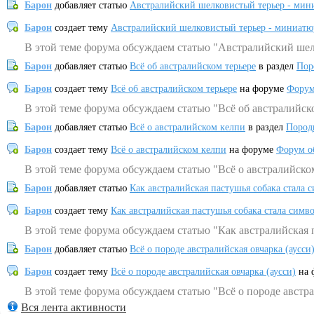
Барон
добавляет статью
Австралийский шелковистый терьер - мин
Барон
создает тему
Австралийский шелковистый терьер - миниатю
В этой теме форума обсуждаем статью "Австралийский шел
Барон
добавляет статью
Всё об австралийском терьере
в раздел
Пор
Барон
создает тему
Всё об австралийском терьере
на форуме
Форум
В этой теме форума обсуждаем статью "Всё об австралийск
Барон
добавляет статью
Всё о австралийском келпи
в раздел
Пород
Барон
создает тему
Всё о австралийском келпи
на форуме
Форум о
В этой теме форума обсуждаем статью "Всё о австралийско
Барон
добавляет статью
Как австралийская пастушья собака стала 
Барон
создает тему
Как австралийская пастушья собака стала симв
В этой теме форума обсуждаем статью "Как австралийская 
Барон
добавляет статью
Всё о породе австралийская овчарка (аусси
Барон
создает тему
Всё о породе австралийская овчарка (аусси)
на 
В этой теме форума обсуждаем статью "Всё о породе австра
Вся лента активности