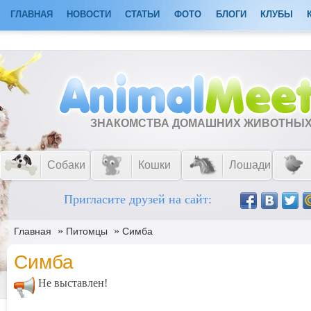
ГЛАВНАЯ
НОВОСТИ
СТАТЬИ
ФОТО
БЛОГИ
КЛУБЫ
ЗНАКОМСТВА ДОМАШНИХ ЖИВОТНЫ
Собаки
Кошки
Лошади
Пригласите друзей на сайт:
»
»
Главная
Питомцы
Симба
Симба
Не выставлен!