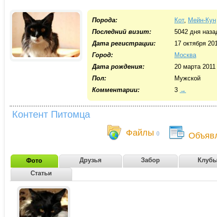
Порода:
Кот
,
Мейн-Кун
Последний визит:
5042 дня наза
Дата регистрации:
17 октября 20
Город:
Москва
Дата рождения:
20 марта 2011
Пол:
Мужской
Комментарии:
3
→
Контент Питомца
Файлы
0
Объяв
Друзья
Забор
Клуб
Фото
Статьи