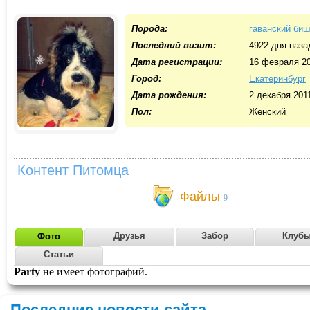
Порода:
гаванский би
Последний визит:
4922 дня наза
Дата регистрации:
16 февраля 2
Город:
Екатеринбург
Дата рождения:
2 декабря 201
Пол:
Женский
Контент Питомца
Файлы
9
Друзья
Забор
Клуб
Фото
Статьи
Party
не имеет фотографий.
Последние новости сайта