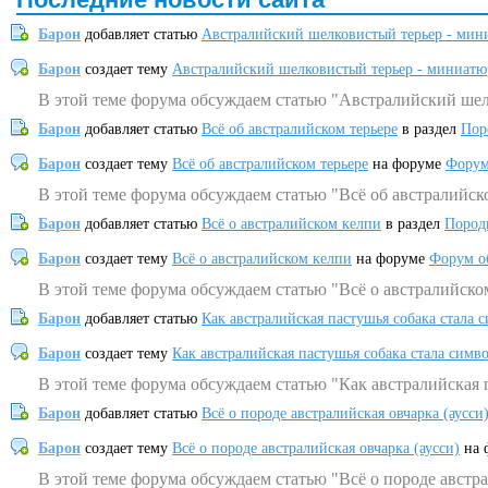
Барон
добавляет статью
Австралийский шелковистый терьер - мин
Барон
создает тему
Австралийский шелковистый терьер - миниатю
В этой теме форума обсуждаем статью "Австралийский шел
Барон
добавляет статью
Всё об австралийском терьере
в раздел
Пор
Барон
создает тему
Всё об австралийском терьере
на форуме
Форум
В этой теме форума обсуждаем статью "Всё об австралийск
Барон
добавляет статью
Всё о австралийском келпи
в раздел
Пород
Барон
создает тему
Всё о австралийском келпи
на форуме
Форум о
В этой теме форума обсуждаем статью "Всё о австралийско
Барон
добавляет статью
Как австралийская пастушья собака стала 
Барон
создает тему
Как австралийская пастушья собака стала симв
В этой теме форума обсуждаем статью "Как австралийская 
Барон
добавляет статью
Всё о породе австралийская овчарка (аусси
Барон
создает тему
Всё о породе австралийская овчарка (аусси)
на 
В этой теме форума обсуждаем статью "Всё о породе австра