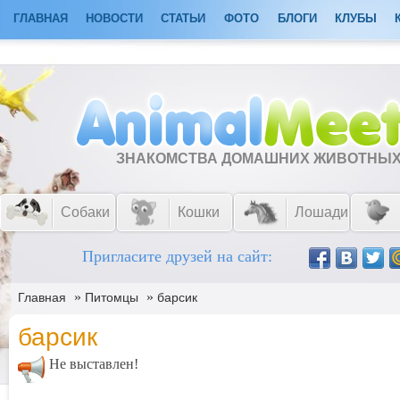
ГЛАВНАЯ
НОВОСТИ
СТАТЬИ
ФОТО
БЛОГИ
КЛУБЫ
ЗНАКОМСТВА ДОМАШНИХ ЖИВОТНЫ
Собаки
Кошки
Лошади
Пригласите друзей на сайт:
»
»
Главная
Питомцы
барсик
барсик
Не выставлен!