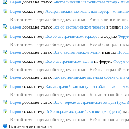
Барон
добавляет статью
Австралийский шелковистый терьер - мин
Барон
создает тему
Австралийский шелковистый терьер - миниатю
В этой теме форума обсуждаем статью "Австралийский шел
Барон
добавляет статью
Всё об австралийском терьере
в раздел
Пор
Барон
создает тему
Всё об австралийском терьере
на форуме
Форум
В этой теме форума обсуждаем статью "Всё об австралийск
Барон
добавляет статью
Всё о австралийском келпи
в раздел
Пород
Барон
создает тему
Всё о австралийском келпи
на форуме
Форум о
В этой теме форума обсуждаем статью "Всё о австралийско
Барон
добавляет статью
Как австралийская пастушья собака стала 
Барон
создает тему
Как австралийская пастушья собака стала симв
В этой теме форума обсуждаем статью "Как австралийская 
Барон
добавляет статью
Всё о породе австралийская овчарка (аусси
Барон
создает тему
Всё о породе австралийская овчарка (аусси)
на 
В этой теме форума обсуждаем статью "Всё о породе австра
Вся лента активности