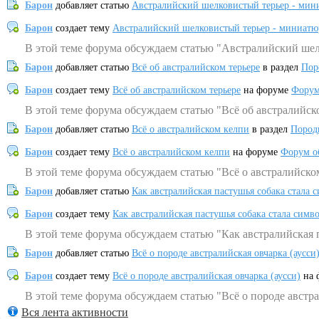
Барон
добавляет статью
Австралийский шелковистый терьер - мин
Барон
создает тему
Австралийский шелковистый терьер - миниатю
В этой теме форума обсуждаем статью "Австралийский шел
Барон
добавляет статью
Всё об австралийском терьере
в раздел
Пор
Барон
создает тему
Всё об австралийском терьере
на форуме
Форум
В этой теме форума обсуждаем статью "Всё об австралийск
Барон
добавляет статью
Всё о австралийском келпи
в раздел
Пород
Барон
создает тему
Всё о австралийском келпи
на форуме
Форум о
В этой теме форума обсуждаем статью "Всё о австралийско
Барон
добавляет статью
Как австралийская пастушья собака стала 
Барон
создает тему
Как австралийская пастушья собака стала симв
В этой теме форума обсуждаем статью "Как австралийская 
Барон
добавляет статью
Всё о породе австралийская овчарка (аусси
Барон
создает тему
Всё о породе австралийская овчарка (аусси)
на 
В этой теме форума обсуждаем статью "Всё о породе австра
Вся лента активности