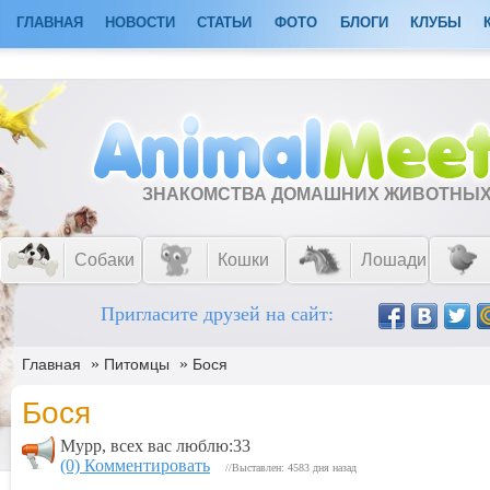
ГЛАВНАЯ
НОВОСТИ
СТАТЬИ
ФОТО
БЛОГИ
КЛУБЫ
ЗНАКОМСТВА ДОМАШНИХ ЖИВОТНЫ
Собаки
Кошки
Лошади
Пригласите друзей на сайт:
»
»
Главная
Питомцы
Бося
Бося
Мурр, всех вас люблю:33
(0) Комментировать
//Выставлен: 4583 дня назад