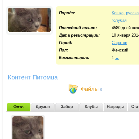
Порода:
Кошка
,
русска
голубая
Последний визит:
4580 дней наз
Дата регистрации:
10 января 201
Город:
Саратов
Пол:
Женский
Комментарии:
1
→
Контент Питомца
Файлы
0
Друзья
Забор
Клубы
Награды
Ста
Фото