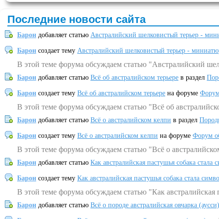
Последние новости сайта
Барон
добавляет статью
Австралийский шелковистый терьер - мин
Барон
создает тему
Австралийский шелковистый терьер - миниатю
В этой теме форума обсуждаем статью "Австралийский шел
Барон
добавляет статью
Всё об австралийском терьере
в раздел
Пор
Барон
создает тему
Всё об австралийском терьере
на форуме
Форум
В этой теме форума обсуждаем статью "Всё об австралийск
Барон
добавляет статью
Всё о австралийском келпи
в раздел
Пород
Барон
создает тему
Всё о австралийском келпи
на форуме
Форум о
В этой теме форума обсуждаем статью "Всё о австралийско
Барон
добавляет статью
Как австралийская пастушья собака стала 
Барон
создает тему
Как австралийская пастушья собака стала симв
В этой теме форума обсуждаем статью "Как австралийская 
Барон
добавляет статью
Всё о породе австралийская овчарка (аусси