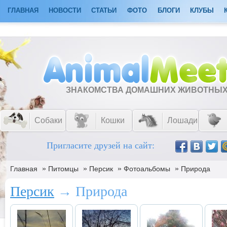
ГЛАВНАЯ
НОВОСТИ
СТАТЬИ
ФОТО
БЛОГИ
КЛУБЫ
ЗНАКОМСТВА ДОМАШНИХ ЖИВОТНЫ
Собаки
Кошки
Лошади
Пригласите друзей на сайт:
»
»
»
»
Главная
Питомцы
Персик
Фотоальбомы
Природа
Персик
→ Природа