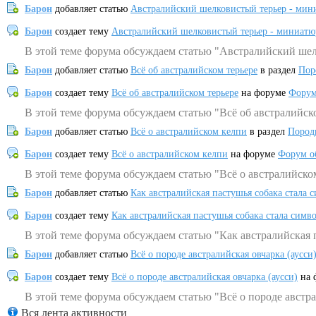
Барон
добавляет статью
Австралийский шелковистый терьер - мин
Барон
создает тему
Австралийский шелковистый терьер - миниатю
В этой теме форума обсуждаем статью "Австралийский шел
Барон
добавляет статью
Всё об австралийском терьере
в раздел
Пор
Барон
создает тему
Всё об австралийском терьере
на форуме
Форум
В этой теме форума обсуждаем статью "Всё об австралийск
Барон
добавляет статью
Всё о австралийском келпи
в раздел
Пород
Барон
создает тему
Всё о австралийском келпи
на форуме
Форум о
В этой теме форума обсуждаем статью "Всё о австралийско
Барон
добавляет статью
Как австралийская пастушья собака стала 
Барон
создает тему
Как австралийская пастушья собака стала симв
В этой теме форума обсуждаем статью "Как австралийская 
Барон
добавляет статью
Всё о породе австралийская овчарка (аусси
Барон
создает тему
Всё о породе австралийская овчарка (аусси)
на 
В этой теме форума обсуждаем статью "Всё о породе австра
Вся лента активности