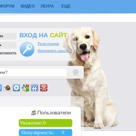
ФОРУМ
ВИДЕО
ЛЕНТА
ЕЩЕ
ВХОД НА
САЙТ
Регистрация
Напомнить пароль?
апомнить
Пользователи
Уважение:
0
Популярность:
0