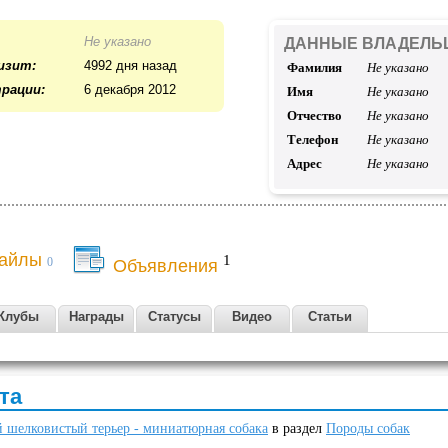
Не указано
ДАННЫЕ ВЛАДЕЛЬ
изит:
4992 дня назад
Фамилия
Не указано
рации:
6 декабря 2012
Имя
Не указано
Отчество
Не указано
Телефон
Не указано
Адрес
Не указано
айлы
1
0
Объявления
Клубы
Награды
Статусы
Видео
Статьи
та
 шелковистый терьер - миниатюрная собака
в раздел
Породы собак