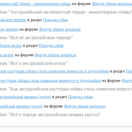
ковистый терьер - миниатюрная собака
на форуме
Форум общие вопрос
атью "Австралийский шелковистый терьер - миниатюрная собака
ийском терьере
в раздел
Породы собак
ом терьере
на форуме
Форум общие вопросы
:
тью "Всё об австралийском терьере"
ийском келпи
в раздел
Породы собак
ом келпи
на форуме
Форум общие вопросы
:
тью "Всё о австралийском келпи"
ская пастушья собака стала символом верности и трудолюбия
в раздел
Пор
 пастушья собака стала символом верности и трудолюбия
на форуме
Фору
тью "Как австралийская пастушья собака стала символом вернос
встралийская овчарка (аусси)
в раздел
Породы собак
алийская овчарка (аусси)
на форуме
Форум общие вопросы
:
ью "Всё о породе австралийская овчарка (аусси)"