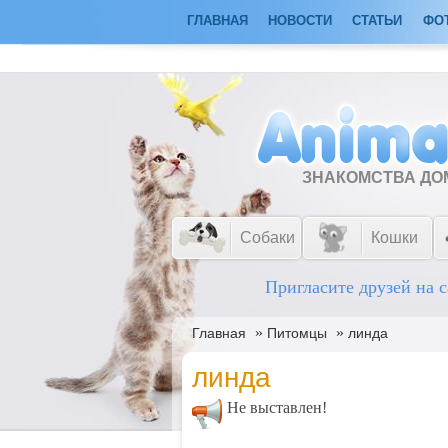
ГЛАВНАЯ
НОВОСТИ
СТАТЬИ
ФО
ЗНАКОМСТВА Д
Собаки
Кошки
Пригласите друзей на с
»
»
Главная
Питомцы
линда
линда
Не выставлен!