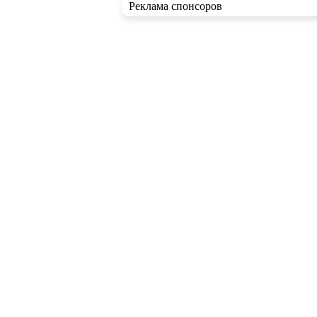
Реклама спонсоров
RSS ленты
Новые статьи
Новые записи в блогах
Комментарии