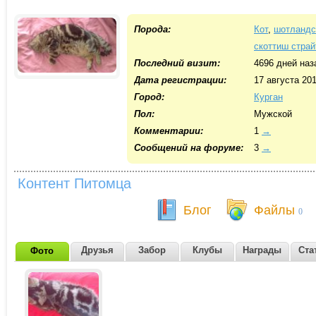
Порода:
Кот
,
шотландс
скоттиш страй
Последний визит:
4696 дней наз
Дата регистрации:
17 августа 20
Город:
Курган
Пол:
Мужской
Комментарии:
1
→
Cообщений на форуме:
3
→
Контент Питомца
Блог
Файлы
0
Друзья
Забор
Клубы
Награды
Ста
Фото