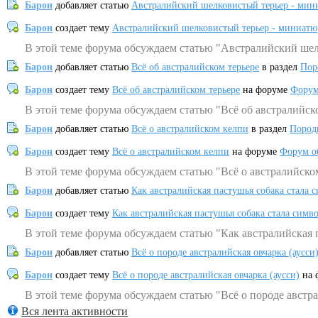
Барон
добавляет статью
Австралийский шелковистый терьер - мин
Барон
создает тему
Австралийский шелковистый терьер - миниатю
В этой теме форума обсуждаем статью "Австралийский шел
Барон
добавляет статью
Всё об австралийском терьере
в раздел
Пор
Барон
создает тему
Всё об австралийском терьере
на форуме
Форум
В этой теме форума обсуждаем статью "Всё об австралийск
Барон
добавляет статью
Всё о австралийском келпи
в раздел
Пород
Барон
создает тему
Всё о австралийском келпи
на форуме
Форум о
В этой теме форума обсуждаем статью "Всё о австралийско
Барон
добавляет статью
Как австралийская пастушья собака стала 
Барон
создает тему
Как австралийская пастушья собака стала симв
В этой теме форума обсуждаем статью "Как австралийская 
Барон
добавляет статью
Всё о породе австралийская овчарка (аусси
Барон
создает тему
Всё о породе австралийская овчарка (аусси)
на 
В этой теме форума обсуждаем статью "Всё о породе австра
Вся лента активности